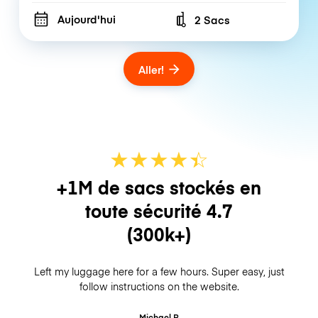
Aujourd'hui
2 Sacs
Number of bags
Aller!
★
★
★
★
☆
★
+1M de sacs stockés en
toute sécurité
4.7
(300k+)
Left my luggage here for a few hours. Super easy, just
follow instructions on the website.
Michael B