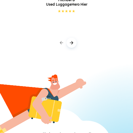
Used LuggageHero
Hier
★
★
★
★
★