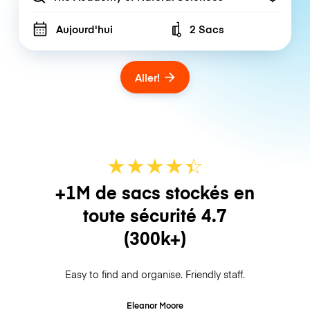
Aujourd'hui
2 Sacs
Number of bags
Aller!
★
★
★
★
☆
★
+1M de sacs stockés en
toute sécurité
4.7
(300k+)
Easy to find and organise. Friendly staff.
Eleanor Moore