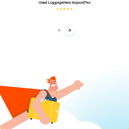
Used LuggageHero
Aujourd'hui
★
★
★
★
★