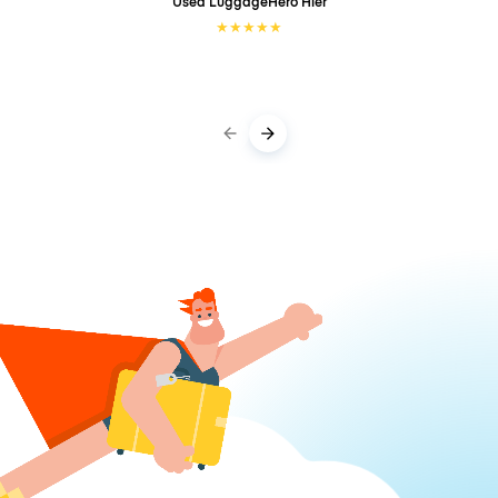
Used LuggageHero
Hier
★
★
★
★
★