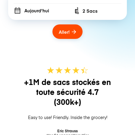
Aujourd'hui
2 Sacs
Number of bags
Aller!
★
★
★
★
☆
★
+1M de sacs stockés en
toute sécurité
4.7
(300k+)
Easy to use! Friendly. Inside the grocery!
Eric Strauss