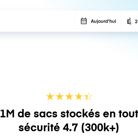
Aujourd'hui
2
N
★
★
★
★
☆
★
1M de sacs stockés en tou
sécurité
4.7
(300k+)