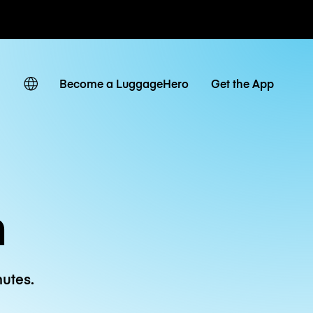
 journaliers
Become a LuggageHero
Get the App
n
utes.