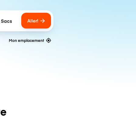
Aller!
 Sacs
umber of bags
Mon emplacement
te