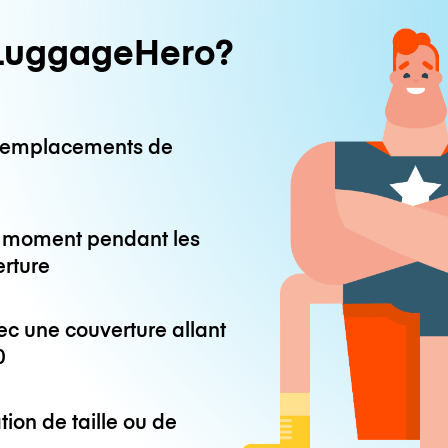
LuggageHero?
0 emplacements de
ut moment pendant les
erture
ec une couverture allant
0
tion de taille ou de