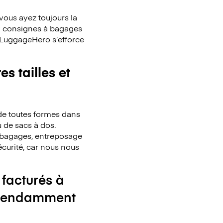
ous ayez toujours la
x consignes à bagages
. LuggageHero s’efforce
s tailles et
de toutes formes dans
u de sacs à dos.
de bagages, entreposage
écurité, car nous nous
 facturés à
ndépendamment