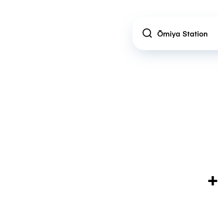
Location
+