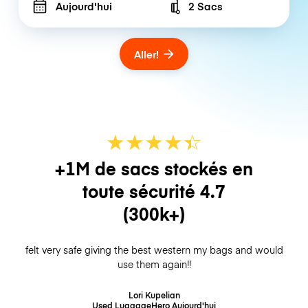
Aujourd'hui
2 Sacs
Number of bags
Aller!
★
★
★
★
☆
★
+1M de sacs stockés en
toute sécurité
4.7
(300k+)
felt very safe giving the best western my bags and would
use them again!!
Lori Kupelian
Used LuggageHero
Aujourd'hui