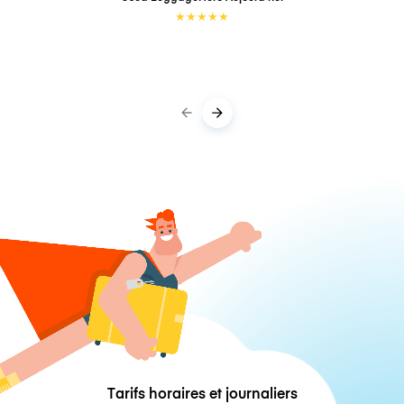
★
★
★
★
★
Tarifs horaires et journaliers