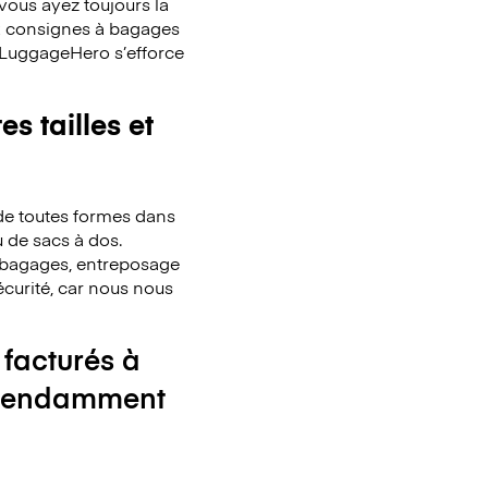
ous ayez toujours la
x consignes à bagages
. LuggageHero s’efforce
s tailles et
de toutes formes dans
u de sacs à dos.
de bagages, entreposage
écurité, car nous nous
 facturés à
ndépendamment