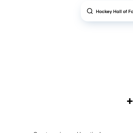
Location
+