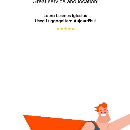
Great service and location!
Laura Lesmes Iglesias
Used LuggageHero
Aujourd'hui
★
★
★
★
★