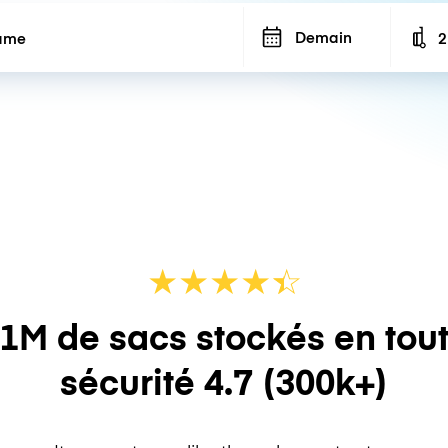
Demain
2
N
★
★
★
★
☆
★
1M de sacs stockés en tou
sécurité
4.7
(300k+)