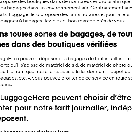
ropose des boutiques dans de nombreux endroits afin que v
 vos bagages dans un environnement sûr. Contrairement au
rts, LuggageHero propose des tarifs horaires et journaliers
consignes à bagages flexibles et bon marché près de vous.
 toutes sortes de bagages, de toute
mes dans des boutiques vérifiées
ggageHero peuvent déposer des bagages de toutes tailles ou 
rte qu’il s’agisse de matériel de ski, de matériel de photo o
 soit le nom que nos clients satisfaits lui donnent – dépôt 
agages, etc. –, vous pouvez profiter de ce service en toute s
soins.
 LuggageHero peuvent choisir d’être
pter pour notre tarif journalier, i
éposent.
s bagages pour plusieurs jours