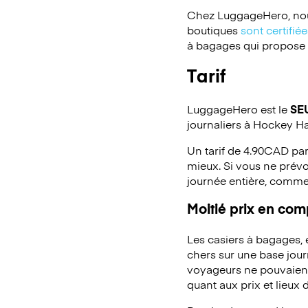
Chez LuggageHero, nou
boutiques
sont certifi
à bagages qui propose un
Tarif
LuggageHero est le
SE
journaliers à Hockey Ha
Un tarif de 4.90CAD par
mieux. Si vous ne prévo
journée entière, comme
Moitié prix en co
Les casiers à bagages,
chers sur une base jou
voyageurs ne pouvaient 
quant aux prix et lieux