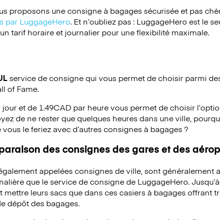
s proposons une consigne à bagages sécurisée et pas chèr
ées par LuggageHero
. Et n’oubliez pas : LuggageHero est le s
 tarif horaire et journalier pour une flexibilité maximale.
UL
service de consigne qui vous permet de choisir parmi des 
ll of Fame.
 jour et de 1.49CAD par heure vous permet de choisir l’optio
yez de ne rester que quelques heures dans une ville, pourq
 vous le feriez avec d’autres consignes à bagages ?
mparaison des consignes des gares et des aérop
 également appelées consignes de ville, sont généralement a
rnalière que le service de consigne de LuggageHero. Jusqu’
mettre leurs sacs que dans ces casiers à bagages offrant trè
 de dépôt des bagages.