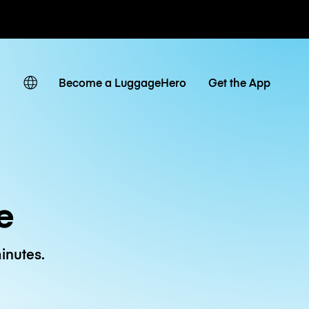
 journaliers
Become a LuggageHero
Get the App
e
inutes.