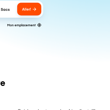
Aller!
 Sacs
umber of bags
Mon emplacement
te