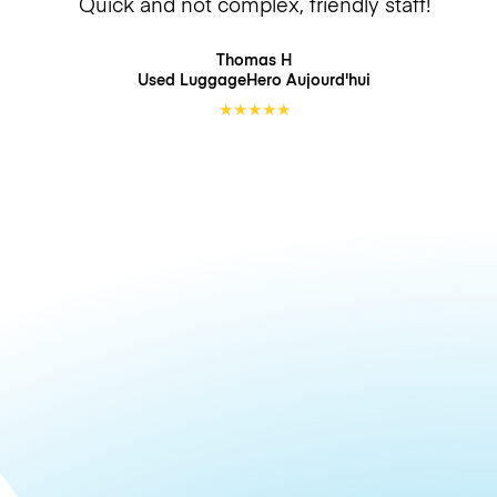
Quick and not complex, friendly staff!
Thomas H
Used LuggageHero
Aujourd'hui
★
★
★
★
★