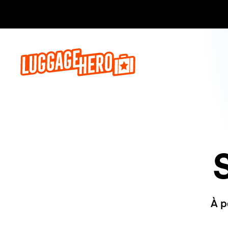
Réservez,
À p