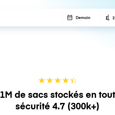
Demain
2
N
★
★
★
★
☆
★
1M de sacs stockés en tou
sécurité
4.7
(300k+)