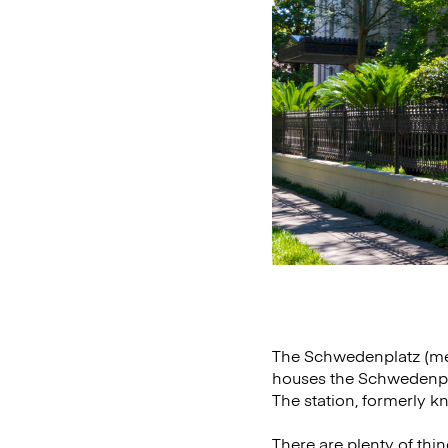
The Schwedenplatz (mea
houses the Schwedenpla
The station, formerly 
There are plenty of thi