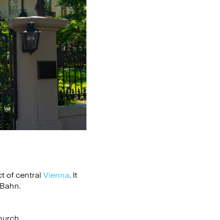
t of central
Vienna
. It
-Bahn.
Church