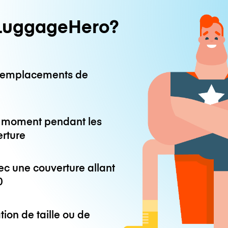
LuggageHero?
0 emplacements de
ut moment pendant les
erture
ec une couverture allant
0
tion de taille ou de