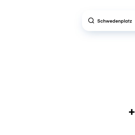
Location
+