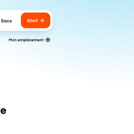
Aller!
 Sacs
umber of bags
Mon emplacement
te