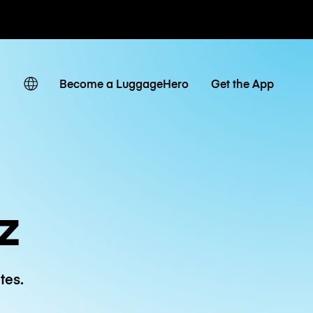
 journaliers
Become a LuggageHero
Get the App
z
tes.