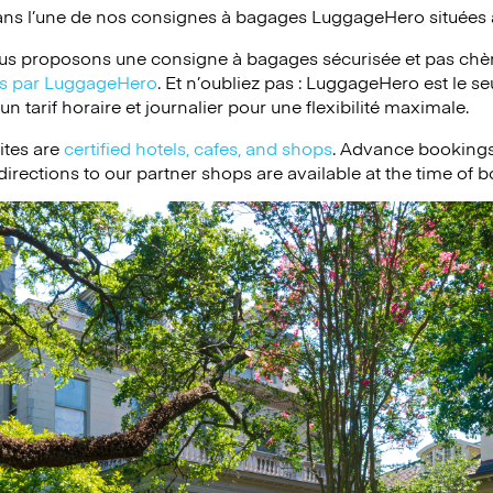
ans l’une de nos consignes à bagages
LuggageHero
situées 
s proposons une consigne à bagages sécurisée et pas chèr
ées par LuggageHero
. Et n’oubliez pas : LuggageHero est le s
 tarif horaire et journalier pour une flexibilité maximale.
ites are
certified hotels, cafes, and shops
. Advance bookings
irections to our partner shops are available at the time of 