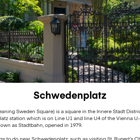
Schwedenplatz
ning Sweden Square) is a square in the Innere Stadt Distric
tz station which is on Line U1 and line U4 of the Vienna U
known as Stadtbahn, opened in 1979.
ngs to do near Schwedenplatz, such as visiting St. Rupert’s 