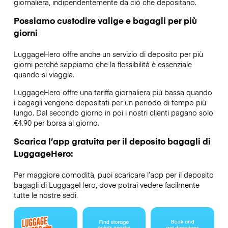
giornaliera, indipendentemente da ciò che depositano.
Possiamo custodire valige e bagagli per più
giorni
LuggageHero offre anche un servizio di deposito per più
giorni perché sappiamo che la flessibilità è essenziale
quando si viaggia.
LuggageHero offre una tariffa giornaliera più bassa quando
i bagagli vengono depositati per un periodo di tempo più
lungo. Dal secondo giorno in poi i nostri clienti pagano solo
€4.90 per borsa al giorno.
Scarica l’app gratuita per il deposito bagagli di
LuggageHero:
Per maggiore comodità, puoi scaricare l’app per il deposito
bagagli di LuggageHero, dove potrai vedere facilmente
tutte le nostre sedi.