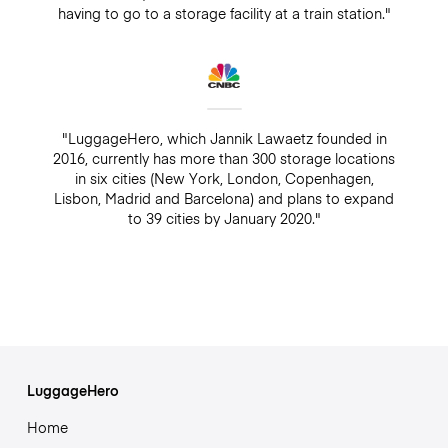
having to go to a storage facility at a train station."
"LuggageHero, which Jannik Lawaetz founded in
2016, currently has more than 300 storage locations
in six cities (New York, London, Copenhagen,
Lisbon, Madrid and Barcelona) and plans to expand
to 39 cities by January 2020."
LuggageHero
Home