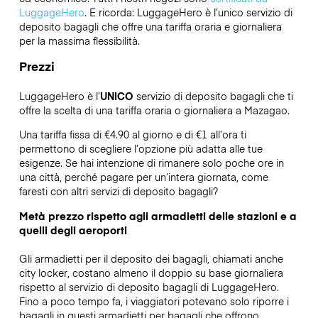
LuggageHero
. E ricorda: LuggageHero è l’unico servizio di
deposito bagagli che offre una tariffa oraria e giornaliera
per la massima flessibilità.
Prezzi
LuggageHero è l’
UNICO
servizio di deposito bagagli che ti
offre la scelta di una tariffa oraria o giornaliera a Mazagao.
Una tariffa fissa di €4.90 al giorno e di €1 all’ora ti
permettono di scegliere l’opzione più adatta alle tue
esigenze. Se hai intenzione di rimanere solo poche ore in
una città, perché pagare per un’intera giornata, come
faresti con altri servizi di deposito bagagli?
Metà prezzo rispetto agli armadietti delle stazioni e a
quelli degli aeroporti
Gli armadietti per il deposito dei bagagli, chiamati anche
city locker, costano almeno il doppio su base giornaliera
rispetto al servizio di deposito bagagli di LuggageHero.
Fino a poco tempo fa, i viaggiatori potevano solo riporre i
bagagli in questi armadietti per bagagli che offrono