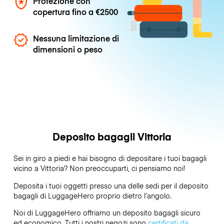
Protezione con
copertura fino a
€2500
Nessuna limitazione di
dimensioni o peso
Deposito bagagli Vittoria
Sei in giro a piedi e hai bisogno di depositare i tuoi bagagli
vicino a Vittoria? Non preoccuparti, ci pensiamo noi!
Deposita i tuoi oggetti presso una delle sedi per il deposito
bagagli di
LuggageHero
proprio dietro l’angolo.
Noi di LuggageHero offriamo un deposito bagagli sicuro
ed economico. Tutti i nostri negozi sono
certificati da