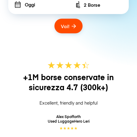
Oggi
2 Borse
Number of bags
Vai!
★
★
★
★
☆
★
+1M borse conservate in
sicurezza
4.7
(300k+)
Excellent, friendly and helpful
Alex Spofforth
Used LuggageHero
Leri
★
★
★
★
★