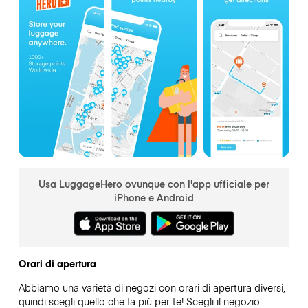
Usa LuggageHero ovunque con l'app ufficiale per
iPhone e Android
Orari di apertura
Abbiamo una varietà di negozi con orari di apertura diversi,
quindi scegli quello che fa più per te! Scegli il negozio