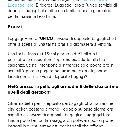
LuggageHero
. E ricorda: LuggageHero è l’unico servizio di
deposito bagagli che offre una tariffa oraria e giornaliera
per la massima flessibilità.
Prezzi
LuggageHero è l’
UNICO
servizio di deposito bagagli che ti
offre la scelta di una tariffa oraria o giornaliera a Vittoria.
Una tariffa fissa di €4.90 al giorno e di €1 all’ora ti
permettono di scegliere l’opzione più adatta alle tue
esigenze. Se hai intenzione di rimanere solo poche ore in
una città, perché pagare per un’intera giornata, come
faresti con altri servizi di deposito bagagli?
Metà prezzo rispetto agli armadietti delle stazioni e a
quelli degli aeroporti
Gli armadietti per il deposito dei bagagli, chiamati anche
city locker, costano almeno il doppio su base giornaliera
rispetto al servizio di deposito bagagli di LuggageHero.
Fino a poco tempo fa, i viaggiatori potevano solo riporre i
bagagli in questi armadietti per bagagli che offrono