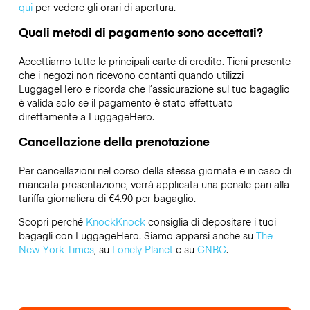
qui
per vedere gli orari di apertura.
Quali metodi di pagamento sono accettati?
Accettiamo tutte le principali carte di credito. Tieni presente
che i negozi non ricevono contanti quando utilizzi
LuggageHero e ricorda che l’assicurazione sul tuo bagaglio
è valida solo se il pagamento è stato effettuato
direttamente a LuggageHero.
Cancellazione della prenotazione
Per cancellazioni nel corso della stessa giornata e in caso di
mancata presentazione, verrà applicata una penale pari alla
tariffa giornaliera di €4.90 per bagaglio.
Scopri perché
KnockKnock
consiglia di depositare i tuoi
bagagli con LuggageHero. Siamo apparsi anche su
The
New York Times
, su
Lonely Planet
e su
CNBC
.