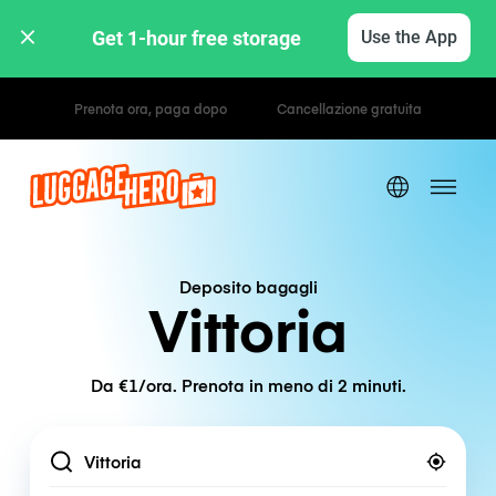
Get 1-hour free storage 
Use the App
Tariffe orarie / giornaliere
Deposito bagagli
Vittoria
Da €1/ora. Prenota in meno di 2 minuti.
Location