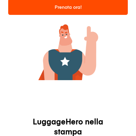
Prenota ora!
LuggageHero nella
stampa