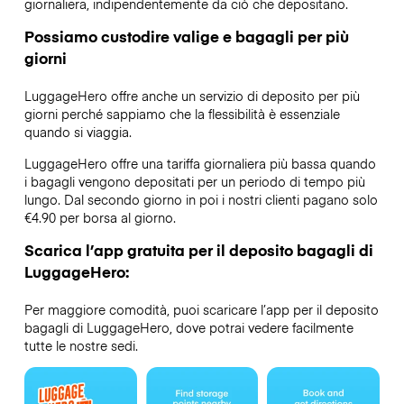
giornaliera, indipendentemente da ciò che depositano.
Possiamo custodire valige e bagagli per più
giorni
LuggageHero offre anche un servizio di deposito per più
giorni perché sappiamo che la flessibilità è essenziale
quando si viaggia.
LuggageHero offre una tariffa giornaliera più bassa quando
i bagagli vengono depositati per un periodo di tempo più
lungo. Dal secondo giorno in poi i nostri clienti pagano solo
€4.90 per borsa al giorno.
Scarica l’app gratuita per il deposito bagagli di
LuggageHero:
Per maggiore comodità, puoi scaricare l’app per il deposito
bagagli di LuggageHero, dove potrai vedere facilmente
tutte le nostre sedi.