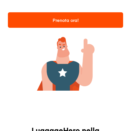
Prenota ora!
LuggageHero nella