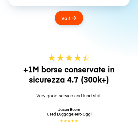
Vai!
★
★
★
★
☆
★
+1M borse conservate in
sicurezza
4.7
(300k+)
Very good service and kind staff
Jason Bourn
Used LuggageHero
Oggi
★
★
★
★
★