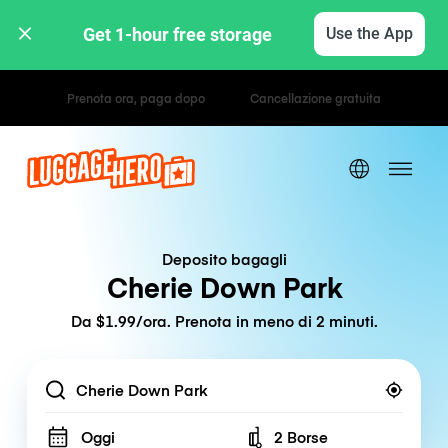
Get 1-hour free storage 
Use the App
Tariffe orarie / giornaliere
Deposito bagagli
Cherie Down Park
Da $1.99/ora. Prenota in meno di 2 minuti.
Location
Oggi
2 Borse
Number of bags