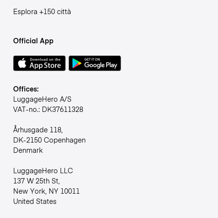
Esplora +150 città
Official App
Offices:
LuggageHero A/S
VAT-no.: DK37611328
Århusgade 118,
DK-2150 Copenhagen
Denmark
LuggageHero LLC
137 W 25th St,
New York, NY 10011
United States