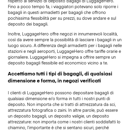
rispetto al servizio di deposito bagagli di LuggageHero.
Fino a poco tempo fa, i viaggiatori potevano solo riporre i
bagagli in questi armadietti per bagagli che offrono
pochissima flessibilità per su prezzi, su dove andare e sul
deposito dei bagagli.
Inoltre, LuggageHero offre negozi in innumerevoli località,
così da avere sempre la possibilità di lasciare i bagagli in un
luogo sicuro. A differenza degli armadietti per i bagagli nelle
stazioni e negli aeroporti, LuggageHero offre tariffe orarie e
giornaliere. LuggageHero si impegna a offrire sempre un
deposito bagagli flessibile ed economico vicino a te.
Accettiamo tutti i tipi di bagagli, di qualsiasi
dimensione e forma, in negozi verificati
I clienti di LuggageHero possono depositare bagagli di
qualsiasi dimensione e/o forma in tutti i nostri punti di
deposito. Non importa che si tratti di attrezzatura da sci,
attrezzatura fotografica o zaini. In altre parole, può essere
un deposito bagagli, un deposito valigie, un deposito
attrezzature: non importa come i nostri clienti soddisfatti lo
chiamino, l’importante è che si sentano sicuri, perché