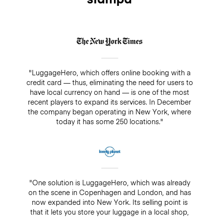
"LuggageHero, which offers online booking with a
credit card — thus, eliminating the need for users to
have local currency on hand — is one of the most
recent players to expand its services. In December
the company began operating in New York, where
today it has some 250 locations."
"One solution is LuggageHero, which was already
on the scene in Copenhagen and London, and has
now expanded into New York. Its selling point is
that it lets you store your luggage in a local shop,