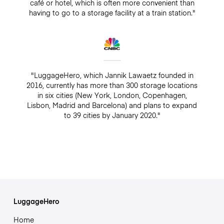
café or hotel, which is often more convenient than
having to go to a storage facility at a train station."
"LuggageHero, which Jannik Lawaetz founded in
2016, currently has more than 300 storage locations
in six cities (New York, London, Copenhagen,
Lisbon, Madrid and Barcelona) and plans to expand
to 39 cities by January 2020."
LuggageHero
Home