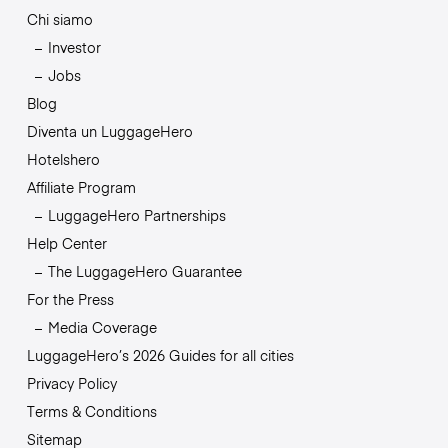
Chi siamo
Investor
Jobs
Blog
Diventa un LuggageHero
Hotelshero
Affiliate Program
LuggageHero Partnerships
Help Center
The LuggageHero Guarantee
For the Press
Media Coverage
LuggageHero’s 2026 Guides for all cities
Privacy Policy
Terms & Conditions
Sitemap