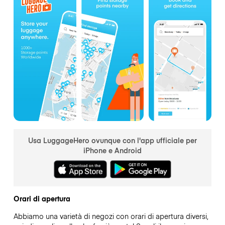
Usa LuggageHero ovunque con l'app ufficiale per
iPhone e Android
Orari di apertura
Abbiamo una varietà di negozi con orari di apertura diversi,