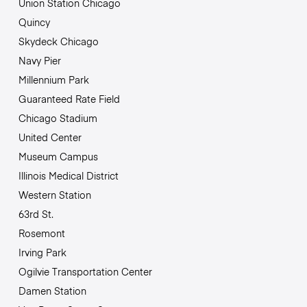
Union Station Chicago
Quincy
Skydeck Chicago
Navy Pier
Millennium Park
Guaranteed Rate Field
Chicago Stadium
United Center
Museum Campus
Illinois Medical District
Western Station
63rd St.
Rosemont
Irving Park
Ogilvie Transportation Center
Damen Station