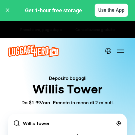
Get 1-hour free storage 
Use the App
Tariffe orarie / giornaliere
Deposito bagagli
Willis Tower
Da $1.99/ora. Prenota in meno di 2 minuti.
Location