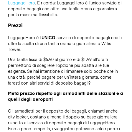
LuggageHero
. E ricorda: LuggageHero è l’unico servizio di
deposito bagagli che offre una tariffa oraria e giornaliera
per la massima flessibilità.
Prezzi
LuggageHero è l’
UNICO
servizio di deposito bagagli che ti
offre la scelta di una tariffa oraria o giornaliera a Willis
Tower.
Una tariffa fissa di $6.90 al giorno e di $1.99 all’ora ti
permettono di scegliere l’opzione più adatta alle tue
esigenze. Se hai intenzione di rimanere solo poche ore in
una città, perché pagare per un’intera giornata, come
faresti con altri servizi di deposito bagagli?
Metà prezzo rispetto agli armadietti delle stazioni e a
quelli degli aeroporti
Gli armadietti per il deposito dei bagagli, chiamati anche
city locker, costano almeno il doppio su base giornaliera
rispetto al servizio di deposito bagagli di LuggageHero.
Fino a poco tempo fa, i viaggiatori potevano solo riporre i