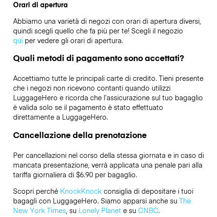
Orari di apertura
Abbiamo una varietà di negozi con orari di apertura diversi,
quindi scegli quello che fa più per te! Scegli il negozio
qui
per vedere gli orari di apertura.
Quali metodi di pagamento sono accettati?
Accettiamo tutte le principali carte di credito. Tieni presente
che i negozi non ricevono contanti quando utilizzi
LuggageHero e ricorda che l’assicurazione sul tuo bagaglio
è valida solo se il pagamento è stato effettuato
direttamente a LuggageHero.
Cancellazione della prenotazione
Per cancellazioni nel corso della stessa giornata e in caso di
mancata presentazione, verrà applicata una penale pari alla
tariffa giornaliera di $6.90 per bagaglio.
Scopri perché
KnockKnock
consiglia di depositare i tuoi
bagagli con LuggageHero. Siamo apparsi anche su
The
New York Times
, su
Lonely Planet
e su
CNBC
.