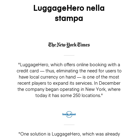
LuggageHero nella
stampa
"LuggageHero, which offers online booking with a
credit card — thus, eliminating the need for users to
have local currency on hand — is one of the most
recent players to expand its services. In December
the company began operating in New York, where
today it has some 250 locations."
"One solution is LuggageHero, which was already