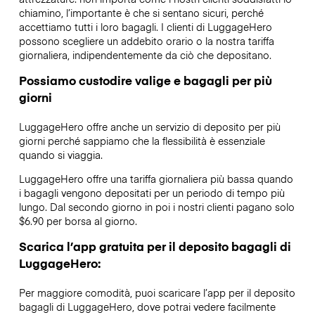
chiamino, l’importante è che si sentano sicuri, perché
accettiamo tutti i loro bagagli. I clienti di LuggageHero
possono scegliere un addebito orario o la nostra tariffa
giornaliera, indipendentemente da ciò che depositano.
Possiamo custodire valige e bagagli per più
giorni
LuggageHero offre anche un servizio di deposito per più
giorni perché sappiamo che la flessibilità è essenziale
quando si viaggia.
LuggageHero offre una tariffa giornaliera più bassa quando
i bagagli vengono depositati per un periodo di tempo più
lungo. Dal secondo giorno in poi i nostri clienti pagano solo
$6.90 per borsa al giorno.
Scarica l’app gratuita per il deposito bagagli di
LuggageHero:
Per maggiore comodità, puoi scaricare l’app per il deposito
bagagli di LuggageHero, dove potrai vedere facilmente