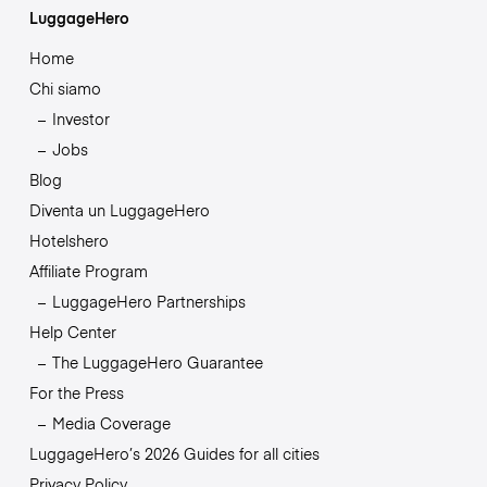
LuggageHero
Home
Chi siamo
Investor
Jobs
Blog
Diventa un LuggageHero
Hotelshero
Affiliate Program
LuggageHero Partnerships
Help Center
The LuggageHero Guarantee
For the Press
Media Coverage
LuggageHero’s 2026 Guides for all cities
Privacy Policy