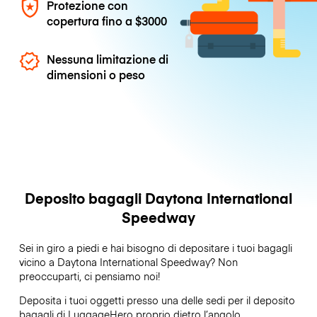
Protezione con
copertura fino a
$3000
Nessuna limitazione di
dimensioni o peso
Deposito bagagli Daytona International
Speedway
Sei in giro a piedi e hai bisogno di depositare i tuoi bagagli
vicino a Daytona International Speedway? Non
preoccuparti, ci pensiamo noi!
Deposita i tuoi oggetti presso una delle sedi per il deposito
bagagli di
LuggageHero
proprio dietro l’angolo.