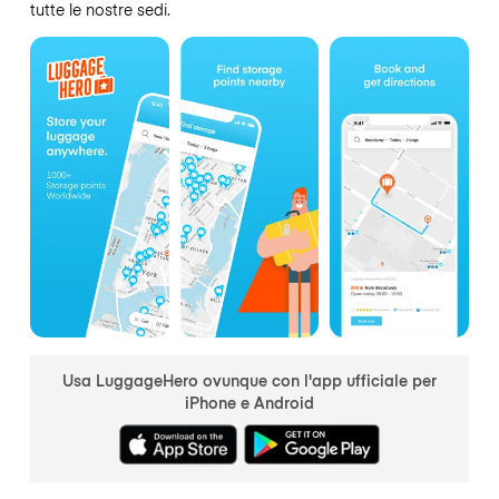
tutte le nostre sedi.
Usa LuggageHero ovunque con l'app ufficiale per
iPhone e Android