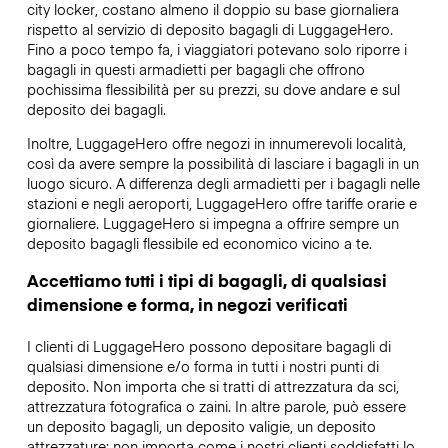
city locker, costano almeno il doppio su base giornaliera
rispetto al servizio di deposito bagagli di LuggageHero.
Fino a poco tempo fa, i viaggiatori potevano solo riporre i
bagagli in questi armadietti per bagagli che offrono
pochissima flessibilità per su prezzi, su dove andare e sul
deposito dei bagagli.
Inoltre, LuggageHero offre negozi in innumerevoli località,
così da avere sempre la possibilità di lasciare i bagagli in un
luogo sicuro. A differenza degli armadietti per i bagagli nelle
stazioni e negli aeroporti, LuggageHero offre tariffe orarie e
giornaliere. LuggageHero si impegna a offrire sempre un
deposito bagagli flessibile ed economico vicino a te.
Accettiamo tutti i tipi di bagagli, di qualsiasi
dimensione e forma, in negozi verificati
I clienti di LuggageHero possono depositare bagagli di
qualsiasi dimensione e/o forma in tutti i nostri punti di
deposito. Non importa che si tratti di attrezzatura da sci,
attrezzatura fotografica o zaini. In altre parole, può essere
un deposito bagagli, un deposito valigie, un deposito
attrezzature: non importa come i nostri clienti soddisfatti lo