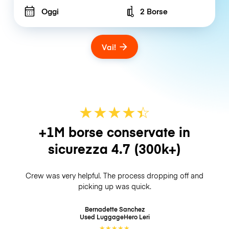
Oggi
2 Borse
Number of bags
Vai!
★
★
★
★
☆
★
+1M borse conservate in
sicurezza
4.7
(300k+)
Crew was very helpful. The process dropping off and
picking up was quick.
Bernadette Sanchez
Used LuggageHero
Leri
★
★
★
★
★