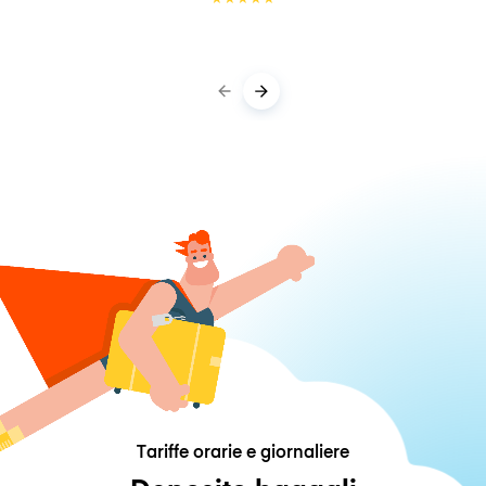
Tariffe orarie e giornaliere