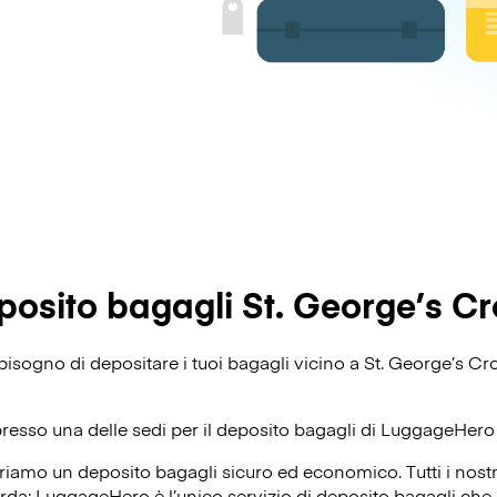
posito bagagli St. George’s Cr
i bisogno di depositare i tuoi bagagli vicino a St. George’s C
presso una delle sedi per il deposito bagagli di
LuggageHero
riamo un deposito bagagli sicuro ed economico. Tutti i nost
corda: LuggageHero è l’unico servizio di deposito bagagli che o