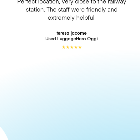
Perfect location, very close to the railway
station. The staff were friendly and
extremely helpful.
teresa jacome
Used LuggageHero
Oggi
★
★
★
★
★