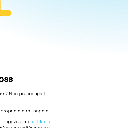
oss
ross? Non preoccuparti,
proprio dietro l’angolo.
ri negozi sono
certificati
ffre una tariffa oraria e