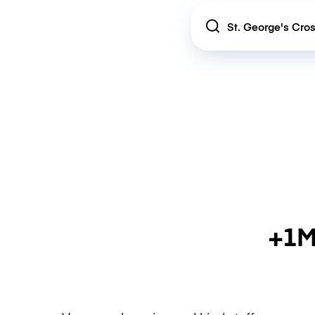
Location
+1M