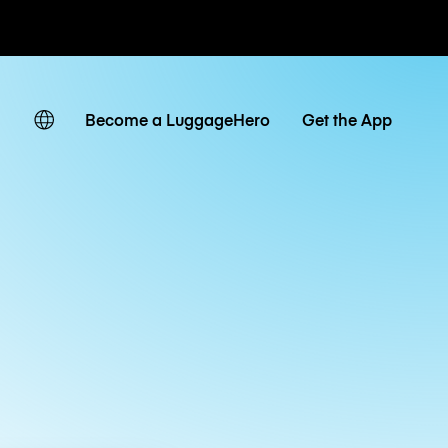
 giornaliere
Become a LuggageHero
Get the App