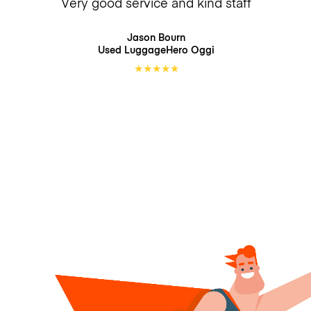
Very good service and kind staff
Jason Bourn
Used LuggageHero
Oggi
★
★
★
★
★