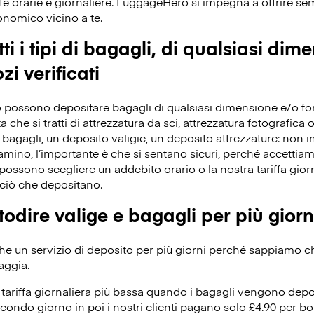
fe orarie e giornaliere. LuggageHero si impegna a offrire s
conomico vicino a te.
ti i tipi di bagagli, di qualsiasi dim
zi verificati
 possono depositare bagagli di qualsiasi dimensione e/o forma
che si tratti di attrezzatura da sci, attrezzatura fotografica o 
bagagli, un deposito valigie, un deposito attrezzature: non 
iamino, l’importante è che si sentano sicuri, perché accettiamo 
ossono scegliere un addebito orario o la nostra tariffa giorn
ciò che depositano.
odire valige e bagagli per più giorn
 un servizio di deposito per più giorni perché sappiamo che 
aggia.
ariffa giornaliera più bassa quando i bagagli vengono depos
condo giorno in poi i nostri clienti pagano solo £4.90 per bo