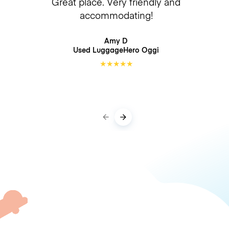
Great place. Very friendly and
accommodating!
Amy D
Used LuggageHero
Oggi
★
★
★
★
★