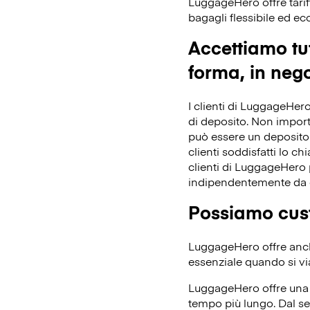
LuggageHero offre tarif
bagagli flessibile ed e
Accettiamo tut
forma, in nego
I clienti di LuggageHero
di deposito. Non importa 
può essere un deposito 
clienti soddisfatti lo ch
clienti di LuggageHero p
indipendentemente da 
Possiamo cust
LuggageHero offre anche
essenziale quando si vi
LuggageHero offre una t
tempo più lungo. Dal se