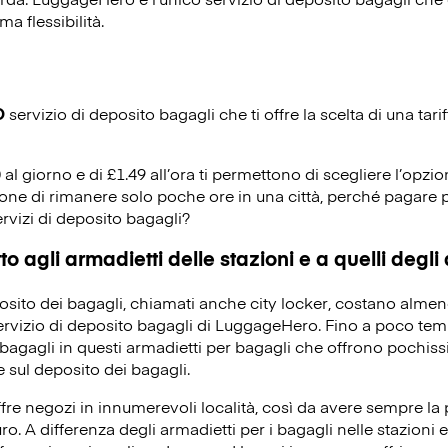
ma flessibilità.
O
servizio di deposito bagagli che ti offre la scelta di una tarif
0 al giorno e di £1.49 all’ora ti permettono di scegliere l’opzio
ione di rimanere solo poche ore in una città, perché pagare p
ervizi di deposito bagagli?
o agli armadietti delle stazioni e a quelli degli
eposito dei bagagli, chiamati anche city locker, costano alme
servizio di deposito bagagli di LuggageHero. Fino a poco temp
bagagli in questi armadietti per bagagli che offrono pochissi
 sul deposito dei bagagli.
re negozi in innumerevoli località, così da avere sempre la po
ro. A differenza degli armadietti per i bagagli nelle stazioni e