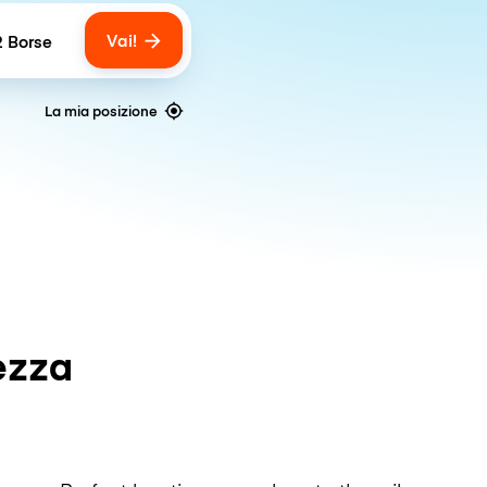
Vai!
2 Borse
umber of bags
La mia posizione
ezza