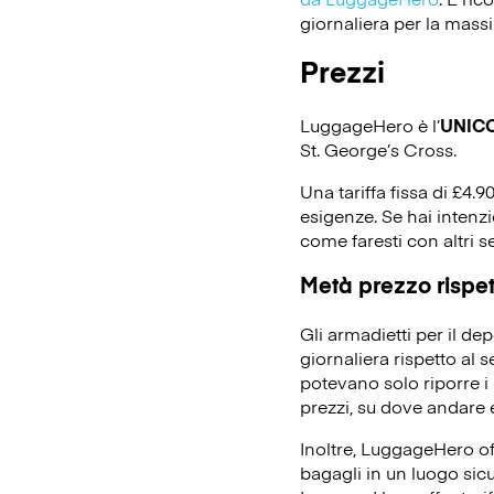
giornaliera per la massi
Prezzi
LuggageHero è l’
UNIC
St. George’s Cross.
Una tariffa fissa di £4.9
esigenze. Se hai intenz
come faresti con altri s
Metà prezzo rispett
Gli armadietti per il d
giornaliera rispetto al 
potevano solo riporre i 
prezzi, su dove andare e
Inoltre, LuggageHero off
bagagli in un luogo sicu