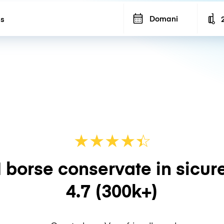
Domani
N
★
★
★
★
☆
★
 borse conservate in sicur
4.7
(300k+)