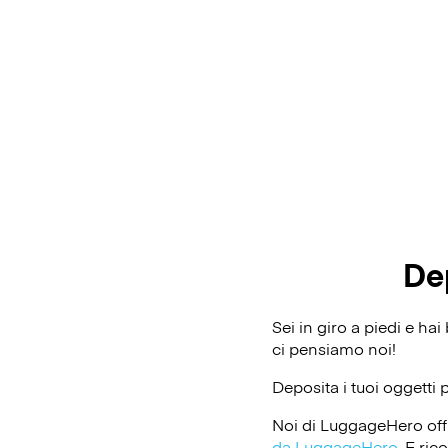
De
Sei in giro a piedi e ha
ci pensiamo noi!
Deposita i tuoi oggetti 
Noi di LuggageHero off
da LuggageHero
. E ri