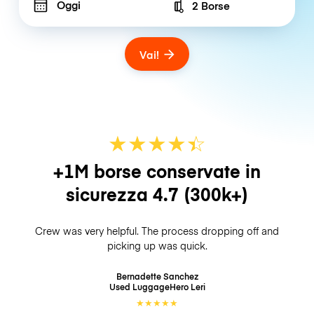
Oggi
2 Borse
Number of bags
Vai!
★
★
★
★
☆
★
+1M borse conservate in
sicurezza
4.7
(300k+)
Crew was very helpful. The process dropping off and
picking up was quick.
Bernadette Sanchez
Used LuggageHero
Leri
★
★
★
★
★