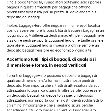
Fino a poco tempo fa, i viaggiatori potevano solo riporre i
bagagli in questi armadietti per bagagli che offrono
pochissima flessibilità per su prezzi, su dove andare e sul
deposito dei bagagli.
Inoltre, LuggageHero offre negozi in innumerevoli località,
così da avere sempre la possibilità di lasciare i bagagli in un
luogo sicuro. A differenza degli armadietti per i bagagli nelle
stazioni e negli aeroporti, LuggageHero offre tariffe orarie e
giornaliere. LuggageHero si impegna a offrire sempre un
deposito bagagli flessibile ed economico vicino a te.
Accettiamo tutti i tipi di bagagli, di qualsiasi
dimensione e forma, in negozi verificati
I clienti di LuggageHero possono depositare bagagli di
qualsiasi dimensione e/o forma in tutti i nostri punti di
deposito. Non importa che si tratti di attrezzatura da sci,
attrezzatura fotografica o zaini. In altre parole, può essere
un deposito bagagli, un deposito valigie, un deposito
attrezzature: non importa come i nostri clienti soddisfatti lo
chiamino, l’importante è che si sentano sicuri, perché
accettiamo tutti i loro bagagli. I clienti di LuggageHero