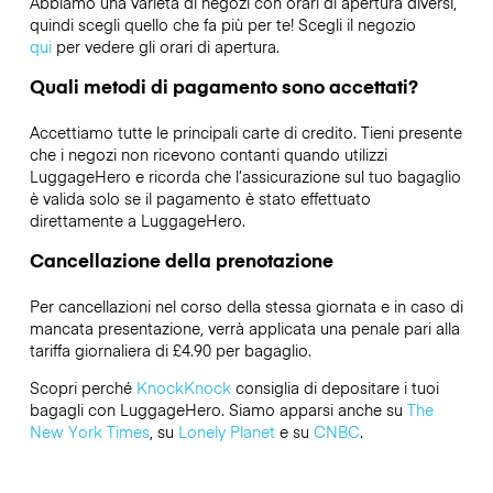
Abbiamo una varietà di negozi con orari di apertura diversi,
quindi scegli quello che fa più per te! Scegli il negozio
qui
per vedere gli orari di apertura.
Quali metodi di pagamento sono accettati?
Accettiamo tutte le principali carte di credito. Tieni presente
che i negozi non ricevono contanti quando utilizzi
LuggageHero e ricorda che l’assicurazione sul tuo bagaglio
è valida solo se il pagamento è stato effettuato
direttamente a LuggageHero.
Cancellazione della prenotazione
Per cancellazioni nel corso della stessa giornata e in caso di
mancata presentazione, verrà applicata una penale pari alla
tariffa giornaliera di £4.90 per bagaglio.
Scopri perché
KnockKnock
consiglia di depositare i tuoi
bagagli con LuggageHero. Siamo apparsi anche su
The
New York Times
, su
Lonely Planet
e su
CNBC
.