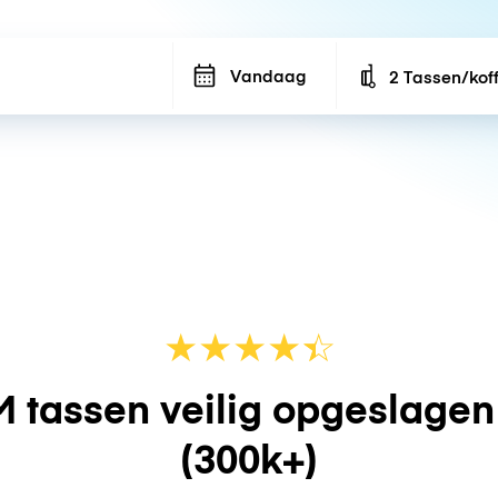
Vandaag
2 Tassen/kof
Number of bags
★
★
★
★
☆
★
 tassen veilig opgeslage
(300k+)