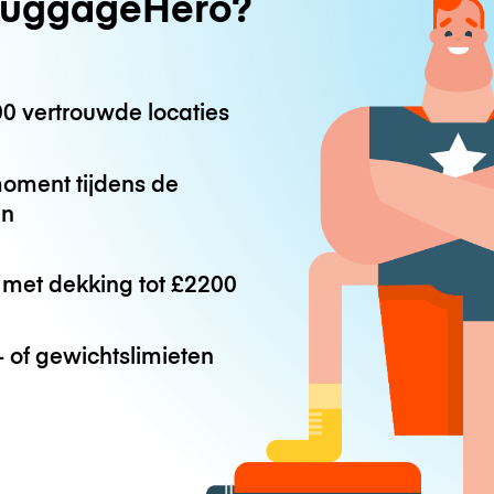
uggageHero?
0 vertrouwde locaties
oment tijdens de
en
met dekking tot
£2200
 of gewichtslimieten