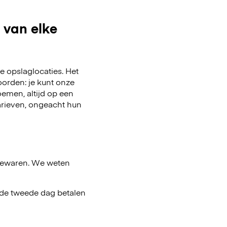
 van elke
 opslaglocaties. Het
oorden: je kunt onze
emen, altijd op een
arieven, ongeacht hun
bewaren. We weten
af de tweede dag betalen