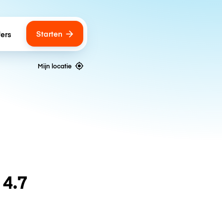
Starten
fers
Mijn locatie
n
4.7