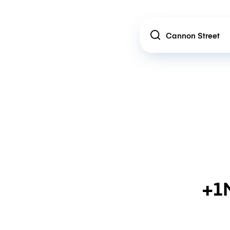
Location
+1M