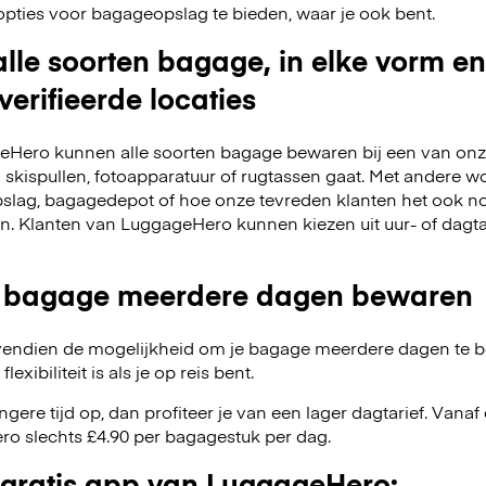
opties voor bagageopslag te bieden, waar je ook bent.
lle soorten bagage, in elke vorm en
verifieerde locaties
Hero kunnen alle soorten bagage bewaren bij een van onze
m skispullen, fotoapparatuur of rugtassen gaat. Met andere w
slag, bagagedepot of hoe onze tevreden klanten het ook no
en. Klanten van LuggageHero kunnen kiezen uit uur- of dagt
 bagage meerdere dagen bewaren
endien de mogelijkheid om je bagage meerdere dagen te 
exibiliteit is als je op reis bent.
angere tijd op, dan profiteer je van een lager dagtarief. Van
o slechts £4.90 per bagagestuk per dag.
gratis app van LuggageHero: