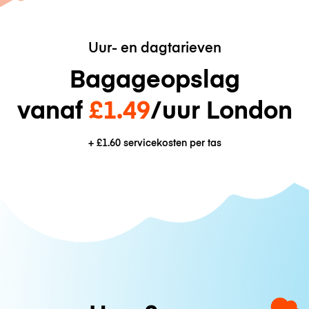
Uur- en dagtarieven
Bagageopslag
vanaf
£1.49
/uur London
+
£1.60
servicekosten per tas