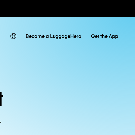
ven
Become a LuggageHero
Get the App
t
.