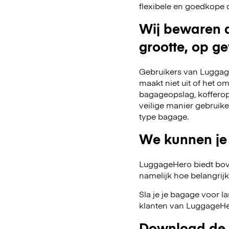
flexibele en goedkope 
Wij bewaren a
grootte, op ge
Gebruikers van Luggage
maakt niet uit of het o
bagageopslag, kofferop
veilige manier gebruik
type bagage.
We kunnen je
LuggageHero biedt bov
namelijk hoe belangrijk fl
Sla je je bagage voor l
klanten van LuggageHer
Download de 