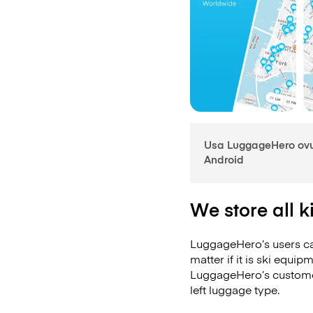
Usa LuggageHero ovun
Android
We store all 
LuggageHero’s users can
matter if it is ski equ
LuggageHero’s customer
left luggage type.