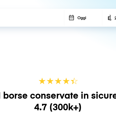
Oggi
N
★
★
★
★
☆
★
 borse conservate in sicur
4.7
(300k+)