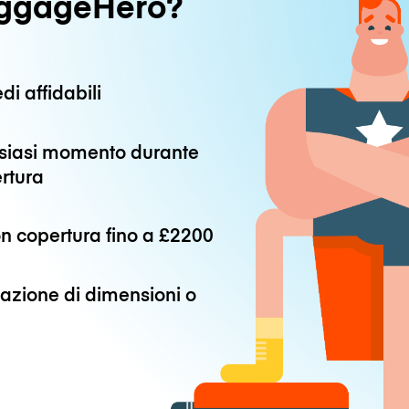
uggageHero?
di affidabili
alsiasi momento durante
ertura
n copertura fino a
£2200
azione di dimensioni o