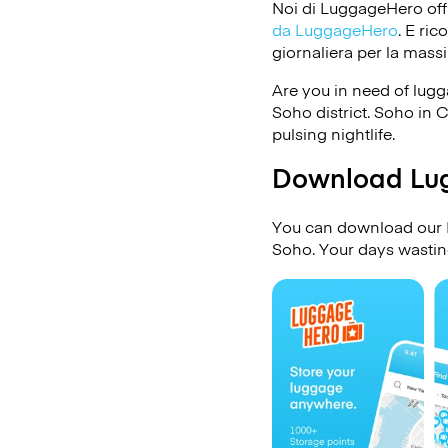
Noi di LuggageHero off
da LuggageHero
. E ri
giornaliera per la massi
Are you in need of lug
Soho district. Soho in C
pulsing nightlife.
Download Lug
You can download our L
Soho. Your days wasting