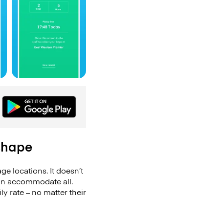
 shape
e locations. It doesn’t
can accommodate all.
 rate – no matter their