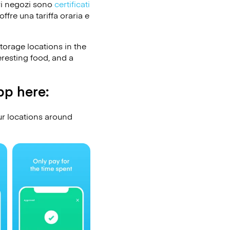
ri negozi sono
certificati
ffre una tariffa oraria e
torage locations in the
eresting food, and a
pp here:
r locations around