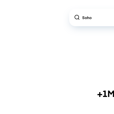
Location
+1M