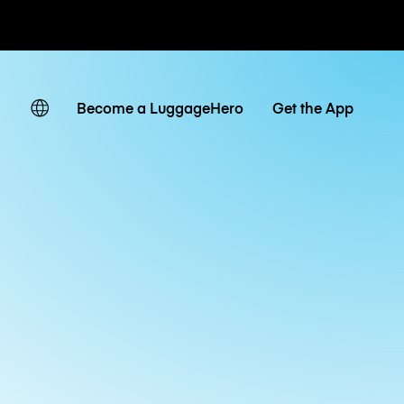
 giornaliere
Become a LuggageHero
Get the App