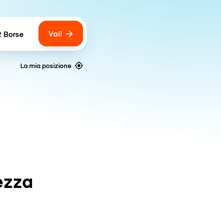
Vai!
2 Borse
umber of bags
La mia posizione
ezza