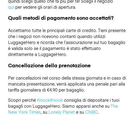
quindi scegli quello che fa più per te! Scegli il negozio
qui
per vedere gli orari di apertura.
Quali metodi di pagamento sono accettati?
Accettiamo tutte le principali carte di credito. Tieni presente
che i negozi non ricevono contanti quando utilizzi
LuggageHero e ricorda che l’assicurazione sul tuo bagaglio
è valida solo se il pagamento è stato effettuato
direttamente a LuggageHero.
Cancellazione della prenotazione
Per cancellazioni nel corso della stessa giornata e in caso di
mancata presentazione, verrà applicata una penale pari alla
tariffa giornaliera di €4.90 per bagaglio.
Scopri perché
KnockKnock
consiglia di depositare i tuoi
bagagli con LuggageHero. Siamo apparsi anche su
The
New York Times
, su
Lonely Planet
e su
CNBC
.