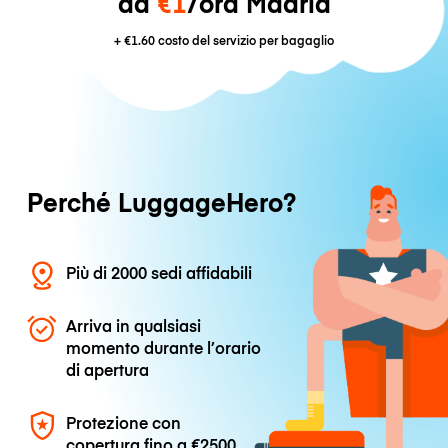
da
€1
/ora Madrid
+
€1.60
costo del servizio per bagaglio
Perché LuggageHero?
Più di 2000 sedi affidabili
Arriva in qualsiasi
momento durante l’orario
di apertura
Protezione con
copertura fino a
€2500