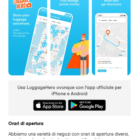
Usa LuggageHero ovunque con l'app ufficiale per
iPhone e Android
Orari di apertura
Abbiamo una varietà di negozi con orari di apertura diversi,