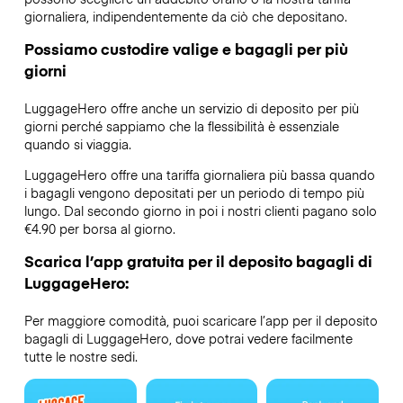
giornaliera, indipendentemente da ciò che depositano.
Possiamo custodire valige e bagagli per più
giorni
LuggageHero offre anche un servizio di deposito per più
giorni perché sappiamo che la flessibilità è essenziale
quando si viaggia.
LuggageHero offre una tariffa giornaliera più bassa quando
i bagagli vengono depositati per un periodo di tempo più
lungo. Dal secondo giorno in poi i nostri clienti pagano solo
€4.90 per borsa al giorno.
Scarica l’app gratuita per il deposito bagagli di
LuggageHero:
Per maggiore comodità, puoi scaricare l’app per il deposito
bagagli di LuggageHero, dove potrai vedere facilmente
tutte le nostre sedi.