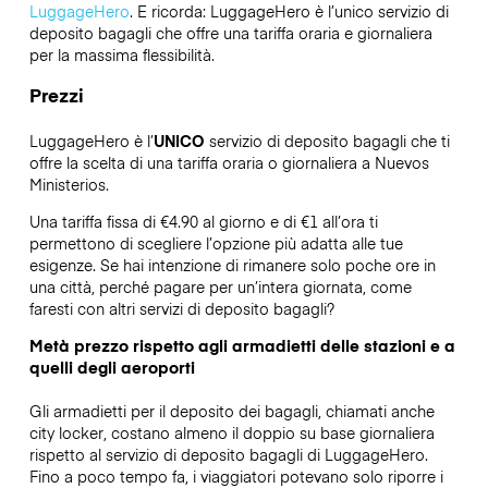
LuggageHero
. E ricorda: LuggageHero è l’unico servizio di
deposito bagagli che offre una tariffa oraria e giornaliera
per la massima flessibilità.
Prezzi
LuggageHero è l’
UNICO
servizio di deposito bagagli che ti
offre la scelta di una tariffa oraria o giornaliera a Nuevos
Ministerios.
Una tariffa fissa di €4.90 al giorno e di €1 all’ora ti
permettono di scegliere l’opzione più adatta alle tue
esigenze. Se hai intenzione di rimanere solo poche ore in
una città, perché pagare per un’intera giornata, come
faresti con altri servizi di deposito bagagli?
Metà prezzo rispetto agli armadietti delle stazioni e a
quelli degli aeroporti
Gli armadietti per il deposito dei bagagli, chiamati anche
city locker, costano almeno il doppio su base giornaliera
rispetto al servizio di deposito bagagli di LuggageHero.
Fino a poco tempo fa, i viaggiatori potevano solo riporre i