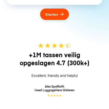
Starten
★
★
★
★
☆
★
+1M tassen veilig
opgeslagen
4.7
(300k+)
Excellent, friendly and helpful
Alex Spofforth
Used LuggageHero
Gisteren
★
★
★
★
★