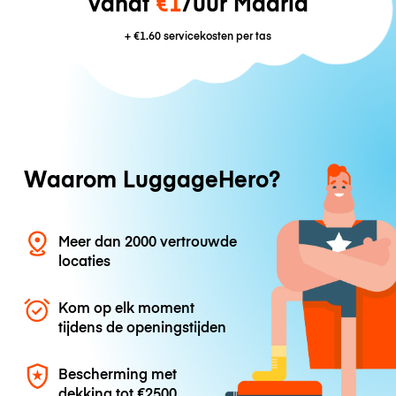
vanaf
€1
/uur Madrid
+
€1.60
servicekosten per tas
Waarom LuggageHero?
Meer dan 2000 vertrouwde
locaties
Kom op elk moment
tijdens de openingstijden
Bescherming met
dekking tot
€2500