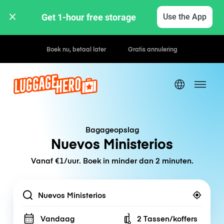
Get 1-hour free storage 
Use the App
Boek nu, betaal later
Gratis annulering
Bagageopslag
Nuevos Ministerios
Vanaf €1/uur. Boek in minder dan 2 minuten.
Location
Vandaag
2 Tassen/koffers
Number of bags