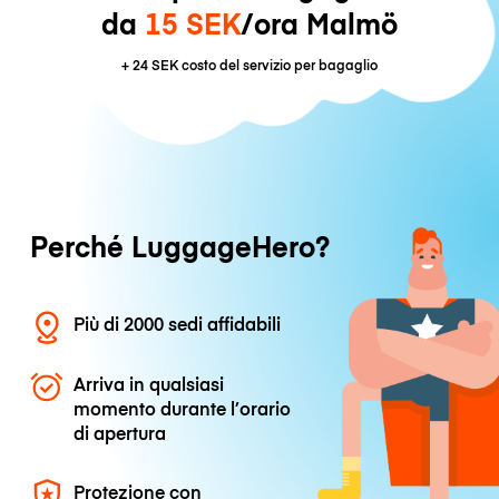
da
15 SEK
/ora Malmö
+
24 SEK
costo del servizio per bagaglio
Perché LuggageHero?
Più di 2000 sedi affidabili
Arriva in qualsiasi
momento durante l’orario
di apertura
Protezione con