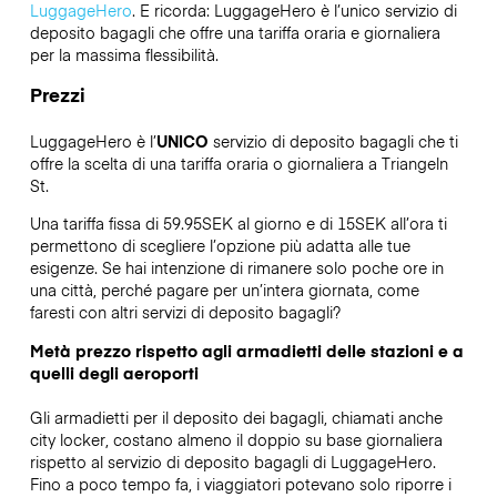
LuggageHero
. E ricorda: LuggageHero è l’unico servizio di
deposito bagagli che offre una tariffa oraria e giornaliera
per la massima flessibilità.
Prezzi
LuggageHero è l’
UNICO
servizio di deposito bagagli che ti
offre la scelta di una tariffa oraria o giornaliera a Triangeln
St.
Una tariffa fissa di 59.95SEK al giorno e di 15SEK all’ora ti
permettono di scegliere l’opzione più adatta alle tue
esigenze. Se hai intenzione di rimanere solo poche ore in
una città, perché pagare per un’intera giornata, come
faresti con altri servizi di deposito bagagli?
Metà prezzo rispetto agli armadietti delle stazioni e a
quelli degli aeroporti
Gli armadietti per il deposito dei bagagli, chiamati anche
city locker, costano almeno il doppio su base giornaliera
rispetto al servizio di deposito bagagli di LuggageHero.
Fino a poco tempo fa, i viaggiatori potevano solo riporre i