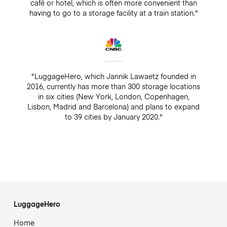
café or hotel, which is often more convenient than
having to go to a storage facility at a train station."
"LuggageHero, which Jannik Lawaetz founded in
2016, currently has more than 300 storage locations
in six cities (New York, London, Copenhagen,
Lisbon, Madrid and Barcelona) and plans to expand
to 39 cities by January 2020."
LuggageHero
Home