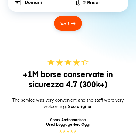
Domani
2 Borse
Number of bags
Vai!
★
★
★
★
☆
★
+1M borse conservate in
sicurezza
4.7
(300k+)
The service was very convenient and the staff were very
welcoming.
See original
Soary Andrianarisoa
Used LuggageHero
Oggi
★
★
★
★
★