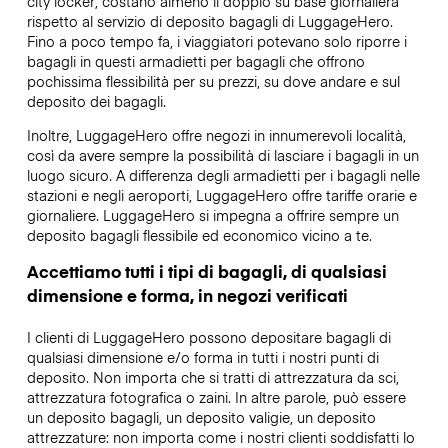
city locker, costano almeno il doppio su base giornaliera
rispetto al servizio di deposito bagagli di LuggageHero.
Fino a poco tempo fa, i viaggiatori potevano solo riporre i
bagagli in questi armadietti per bagagli che offrono
pochissima flessibilità per su prezzi, su dove andare e sul
deposito dei bagagli.
Inoltre, LuggageHero offre negozi in innumerevoli località,
così da avere sempre la possibilità di lasciare i bagagli in un
luogo sicuro. A differenza degli armadietti per i bagagli nelle
stazioni e negli aeroporti, LuggageHero offre tariffe orarie e
giornaliere. LuggageHero si impegna a offrire sempre un
deposito bagagli flessibile ed economico vicino a te.
Accettiamo tutti i tipi di bagagli, di qualsiasi
dimensione e forma, in negozi verificati
I clienti di LuggageHero possono depositare bagagli di
qualsiasi dimensione e/o forma in tutti i nostri punti di
deposito. Non importa che si tratti di attrezzatura da sci,
attrezzatura fotografica o zaini. In altre parole, può essere
un deposito bagagli, un deposito valigie, un deposito
attrezzature: non importa come i nostri clienti soddisfatti lo