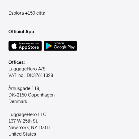
Esplora +150 città
Official App
Offices:
LuggageHero A/S
VAT-no.: DK37611328
Århusgade 118,
DK-2150 Copenhagen
Denmark
LuggageHero LLC
137 W 25th St,
New York, NY 10011
United States