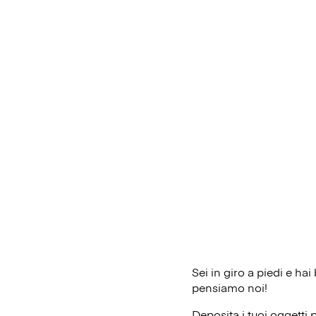
Sei in giro a piedi e ha
pensiamo noi!
Deposita i tuoi oggetti 