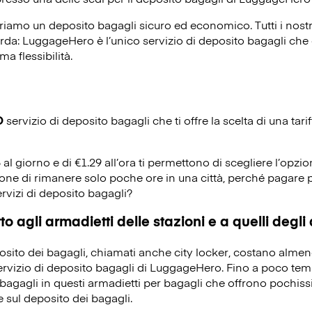
riamo un deposito bagagli sicuro ed economico. Tutti i nost
corda: LuggageHero è l’unico servizio di deposito bagagli che o
ma flessibilità.
O
servizio di deposito bagagli che ti offre la scelta di una tarif
5 al giorno e di €1.29 all’ora ti permettono di scegliere l’opzio
ione di rimanere solo poche ore in una città, perché pagare p
ervizi di deposito bagagli?
o agli armadietti delle stazioni e a quelli degli
eposito dei bagagli, chiamati anche city locker, costano alme
servizio di deposito bagagli di LuggageHero. Fino a poco temp
bagagli in questi armadietti per bagagli che offrono pochissi
 sul deposito dei bagagli.