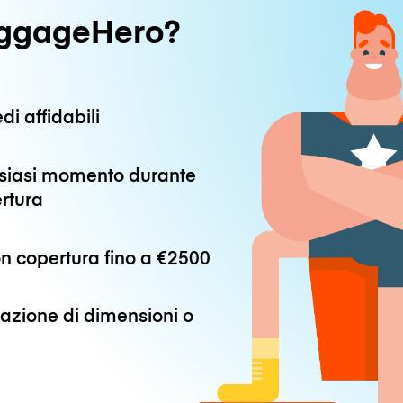
uggageHero?
di affidabili
alsiasi momento durante
ertura
n copertura fino a
€2500
azione di dimensioni o