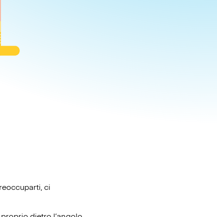
reoccuparti, ci
proprio dietro l’angolo.