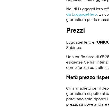
Noi di LuggageHero off
da LuggageHero
. E ri
giornaliera per la massi
Prezzi
LuggageHero è l’
UNIC
Sabines.
Una tariffa fissa di €5.2
esigenze. Se hai intenz
come faresti con altri s
Metà prezzo rispett
Gli armadietti per il d
giornaliera rispetto al 
potevano solo riporre i 
prezzi, su dove andare e