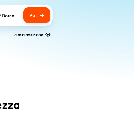
Vai!
2 Borse
umber of bags
La mia posizione
ezza