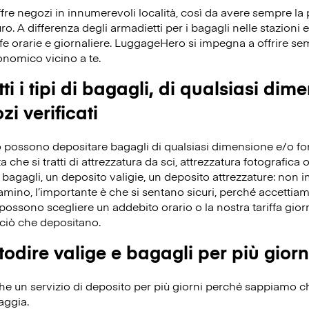
re negozi in innumerevoli località, così da avere sempre la po
ro. A differenza degli armadietti per i bagagli nelle stazioni e
fe orarie e giornaliere. LuggageHero si impegna a offrire s
conomico vicino a te.
ti i tipi di bagagli, di qualsiasi dim
zi verificati
 possono depositare bagagli di qualsiasi dimensione e/o forma
che si tratti di attrezzatura da sci, attrezzatura fotografica o 
bagagli, un deposito valigie, un deposito attrezzature: non 
iamino, l’importante è che si sentano sicuri, perché accettiamo 
ossono scegliere un addebito orario o la nostra tariffa giorn
ciò che depositano.
odire valige e bagagli per più giorn
 un servizio di deposito per più giorni perché sappiamo che 
aggia.