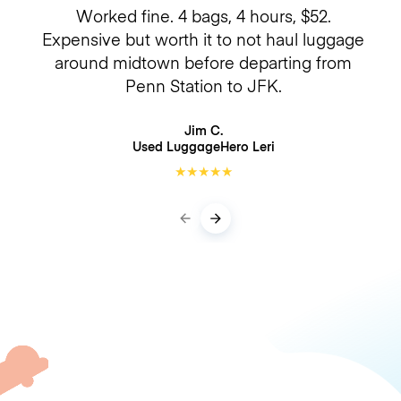
Worked fine. 4 bags, 4 hours, $52.
Expensive but worth it to not haul luggage
around midtown before departing from
Penn Station to JFK.
Jim C.
Used LuggageHero
Leri
★
★
★
★
★