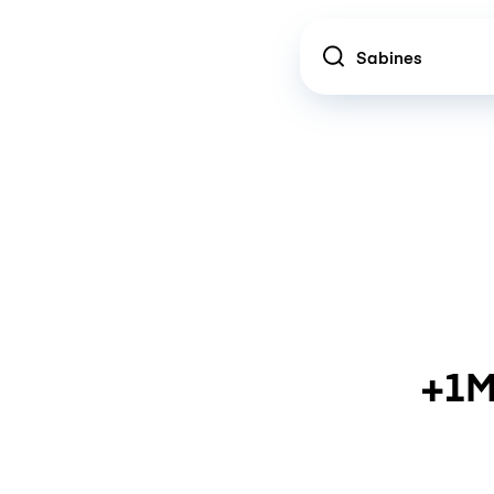
Location
+1M