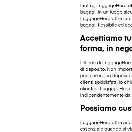
Inoltre, LuggageHero off
bagagli in un luogo sicu
LuggageHero offre tarif
bagagli flessibile ed e
Accettiamo tut
forma, in nego
I clienti di LuggageHero
di deposito. Non importa 
può essere un deposito 
clienti soddisfatti lo ch
clienti di LuggageHero p
indipendentemente da 
Possiamo cust
LuggageHero offre anche
essenziale quando si vi