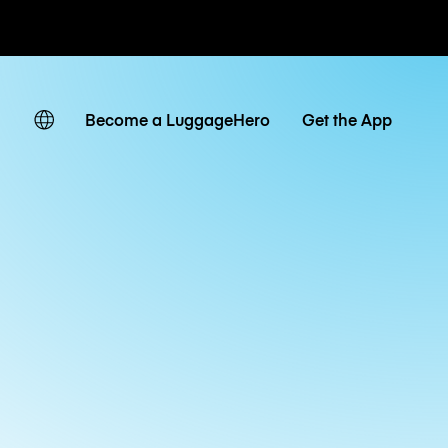
 giornaliere
Become a LuggageHero
Get the App