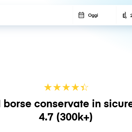
Oggi
N
★
★
★
★
☆
★
 borse conservate in sicur
4.7
(300k+)