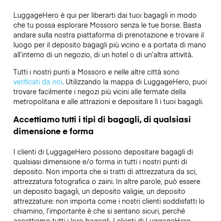
LuggageHero è qui per liberarti dai tuoi bagagli in modo
che tu possa esplorare Mossoro senza le tue borse. Basta
andare sulla nostra piattaforma di prenotazione e trovare il
luogo per il deposito bagagli più vicino e a portata di mano
all’interno di un negozio, di un hotel o di un’altra attività.
Tutti i nostri punti a Mossoro e nelle altre città sono
verificati da noi
. Utilizzando la mappa di LuggageHero, puoi
trovare facilmente i negozi più vicini alle fermate della
metropolitana e alle attrazioni e depositare lì i tuoi bagagli.
Accettiamo tutti i tipi di bagagli, di qualsiasi
dimensione e forma
I clienti di LuggageHero possono depositare bagagli di
qualsiasi dimensione e/o forma in tutti i nostri punti di
deposito. Non importa che si tratti di attrezzatura da sci,
attrezzatura fotografica o zaini. In altre parole, può essere
un deposito bagagli, un deposito valigie, un deposito
attrezzature: non importa come i nostri clienti soddisfatti lo
chiamino, l’importante è che si sentano sicuri, perché
accettiamo tutti i loro bagagli. I clienti di LuggageHero