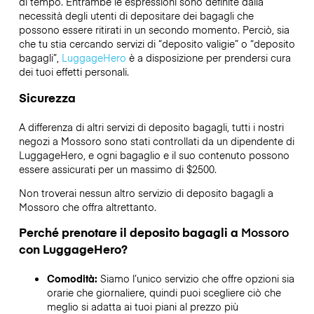
di tempo. Entrambe le espressioni sono definite dalla
necessità degli utenti di depositare dei bagagli che
possono essere ritirati in un secondo momento. Perciò, sia
che tu stia cercando servizi di “deposito valigie” o “deposito
bagagli”,
LuggageHero
è a disposizione per prendersi cura
dei tuoi effetti personali.
Sicurezza
A differenza di altri servizi di deposito bagagli,
tutti i nostri
negozi a
Mossoro
sono stati controllati da un dipendente di
LuggageHero, e ogni bagaglio e il suo contenuto possono
essere assicurati per un massimo di
$2500
.
Non troverai nessun altro servizio di deposito bagagli a
Mossoro
che offra altrettanto.
Perché prenotare il deposito bagagli a
Mossoro
con LuggageHero?
Comodità:
Siamo l’unico servizio che offre opzioni sia
orarie che giornaliere, quindi puoi scegliere ciò che
meglio si adatta ai tuoi piani al prezzo più