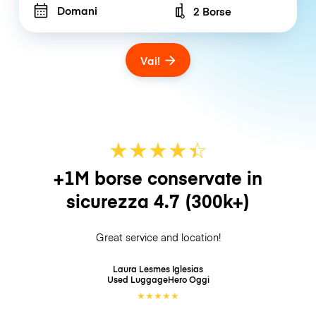
Domani
2 Borse
Number of bags
Vai!
★
★
★
★
☆
★
+1M borse conservate in
sicurezza
4.7
(300k+)
Great service and location!
Laura Lesmes Iglesias
Used LuggageHero
Oggi
★
★
★
★
★