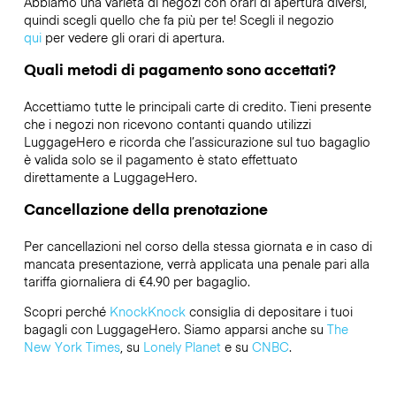
Abbiamo una varietà di negozi con orari di apertura diversi,
quindi scegli quello che fa più per te! Scegli il negozio
qui
per vedere gli orari di apertura.
Quali metodi di pagamento sono accettati?
Accettiamo tutte le principali carte di credito. Tieni presente
che i negozi non ricevono contanti quando utilizzi
LuggageHero e ricorda che l’assicurazione sul tuo bagaglio
è valida solo se il pagamento è stato effettuato
direttamente a LuggageHero.
Cancellazione della prenotazione
Per cancellazioni nel corso della stessa giornata e in caso di
mancata presentazione, verrà applicata una penale pari alla
tariffa giornaliera di €4.90 per bagaglio.
Scopri perché
KnockKnock
consiglia di depositare i tuoi
bagagli con LuggageHero. Siamo apparsi anche su
The
New York Times
, su
Lonely Planet
e su
CNBC
.