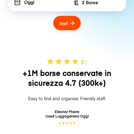
Oggi
2 Borse
Number of bags
Vai!
★
★
★
★
☆
★
+1M borse conservate in
sicurezza
4.7
(300k+)
Easy to find and organise. Friendly staff.
Eleanor Moore
Used LuggageHero
Oggi
★
★
★
★
★