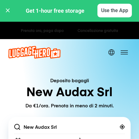
Get 1-hour free storage 
Use the App
Tariffe orarie / giornaliere
Deposito bagagli
New Audax Srl
Da €1/ora. Prenota in meno di 2 minuti.
Location