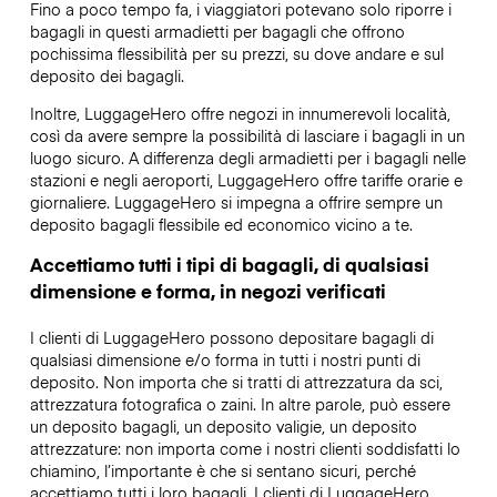
Fino a poco tempo fa, i viaggiatori potevano solo riporre i
bagagli in questi armadietti per bagagli che offrono
pochissima flessibilità per su prezzi, su dove andare e sul
deposito dei bagagli.
Inoltre, LuggageHero offre negozi in innumerevoli località,
così da avere sempre la possibilità di lasciare i bagagli in un
luogo sicuro. A differenza degli armadietti per i bagagli nelle
stazioni e negli aeroporti, LuggageHero offre tariffe orarie e
giornaliere. LuggageHero si impegna a offrire sempre un
deposito bagagli flessibile ed economico vicino a te.
Accettiamo tutti i tipi di bagagli, di qualsiasi
dimensione e forma, in negozi verificati
I clienti di LuggageHero possono depositare bagagli di
qualsiasi dimensione e/o forma in tutti i nostri punti di
deposito. Non importa che si tratti di attrezzatura da sci,
attrezzatura fotografica o zaini. In altre parole, può essere
un deposito bagagli, un deposito valigie, un deposito
attrezzature: non importa come i nostri clienti soddisfatti lo
chiamino, l’importante è che si sentano sicuri, perché
accettiamo tutti i loro bagagli. I clienti di LuggageHero