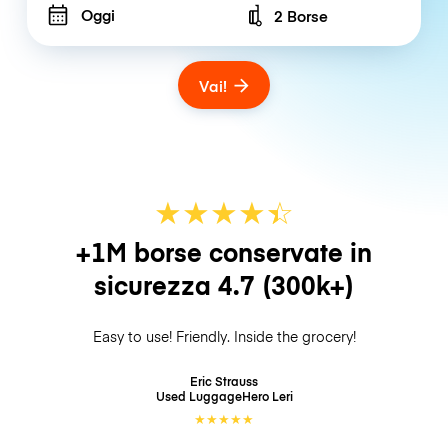
Oggi
2 Borse
Number of bags
Vai!
★
★
★
★
☆
★
+1M borse conservate in
sicurezza
4.7
(300k+)
Easy to use! Friendly. Inside the grocery!
Eric Strauss
Used LuggageHero
Leri
★
★
★
★
★