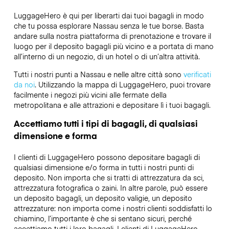
LuggageHero è qui per liberarti dai tuoi bagagli in modo
che tu possa esplorare Nassau senza le tue borse. Basta
andare sulla nostra piattaforma di prenotazione e trovare il
luogo per il deposito bagagli più vicino e a portata di mano
all’interno di un negozio, di un hotel o di un’altra attività.
Tutti i nostri punti a Nassau e nelle altre città sono
verificati
da noi
. Utilizzando la mappa di LuggageHero, puoi trovare
facilmente i negozi più vicini alle fermate della
metropolitana e alle attrazioni e depositare lì i tuoi bagagli.
Accettiamo tutti i tipi di bagagli, di qualsiasi
dimensione e forma
I clienti di LuggageHero possono depositare bagagli di
qualsiasi dimensione e/o forma in tutti i nostri punti di
deposito. Non importa che si tratti di attrezzatura da sci,
attrezzatura fotografica o zaini. In altre parole, può essere
un deposito bagagli, un deposito valigie, un deposito
attrezzature: non importa come i nostri clienti soddisfatti lo
chiamino, l’importante è che si sentano sicuri, perché
accettiamo tutti i loro bagagli. I clienti di LuggageHero