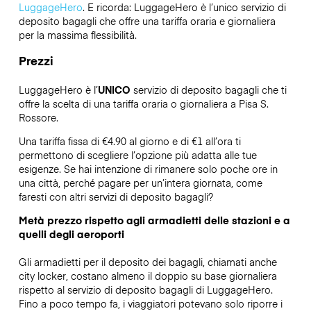
LuggageHero
. E ricorda: LuggageHero è l’unico servizio di
deposito bagagli che offre una tariffa oraria e giornaliera
per la massima flessibilità.
Prezzi
LuggageHero è l’
UNICO
servizio di deposito bagagli che ti
offre la scelta di una tariffa oraria o giornaliera a Pisa S.
Rossore.
Una tariffa fissa di €4.90 al giorno e di €1 all’ora ti
permettono di scegliere l’opzione più adatta alle tue
esigenze. Se hai intenzione di rimanere solo poche ore in
una città, perché pagare per un’intera giornata, come
faresti con altri servizi di deposito bagagli?
Metà prezzo rispetto agli armadietti delle stazioni e a
quelli degli aeroporti
Gli armadietti per il deposito dei bagagli, chiamati anche
city locker, costano almeno il doppio su base giornaliera
rispetto al servizio di deposito bagagli di LuggageHero.
Fino a poco tempo fa, i viaggiatori potevano solo riporre i