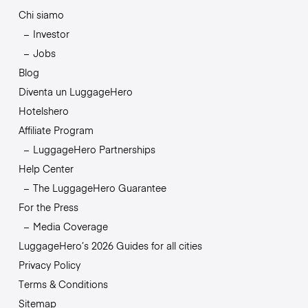
Chi siamo
Investor
Jobs
Blog
Diventa un LuggageHero
Hotelshero
Affiliate Program
LuggageHero Partnerships
Help Center
The LuggageHero Guarantee
For the Press
Media Coverage
LuggageHero’s 2026 Guides for all cities
Privacy Policy
Terms & Conditions
Sitemap