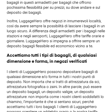
bagagli in questi armadietti per bagagli che offrono
pochissima flessibilità per su prezzi, su dove andare e sul
deposito dei bagagli.
Inoltre, LuggageHero offre negozi in innumerevoli località,
così da avere sempre la possibilità di lasciare i bagagli in un
luogo sicuro. A differenza degli armadietti per i bagagli nelle
stazioni e negli aeroporti, LuggageHero offre tariffe orarie e
giornaliere. LuggageHero si impegna a offrire sempre un
deposito bagagli flessibile ed economico vicino a te.
Accettiamo tutti i tipi di bagagli, di qualsiasi
dimensione e forma, in negozi verificati
I clienti di LuggageHero possono depositare bagagli di
qualsiasi dimensione e/o forma in tutti i nostri punti di
deposito. Non importa che si tratti di attrezzatura da sci,
attrezzatura fotografica o zaini. In altre parole, può essere
un deposito bagagli, un deposito valigie, un deposito
attrezzature: non importa come i nostri clienti soddisfatti lo
chiamino, l’importante è che si sentano sicuri, perché
accettiamo tutti i loro bagagli. I clienti di LuggageHero
possono scegliere un addebito orario o la nostra tariffa