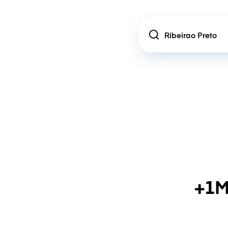
Location
+1M