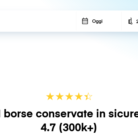
Oggi
N
★
★
★
★
☆
★
 borse conservate in sicur
4.7
(300k+)