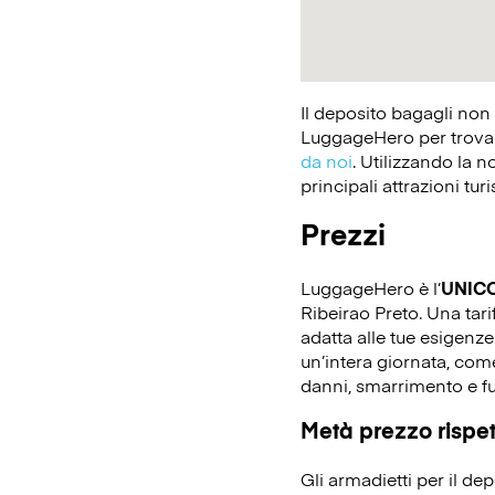
Il deposito bagagli non
LuggageHero per trovare
da noi
. Utilizzando la n
principali attrazioni tur
Prezzi
LuggageHero è l’
UNIC
Ribeirao Preto. Una tarif
adatta alle tue esigenz
un’intera giornata, come
danni, smarrimento e fu
Metà prezzo rispett
Gli armadietti per il d