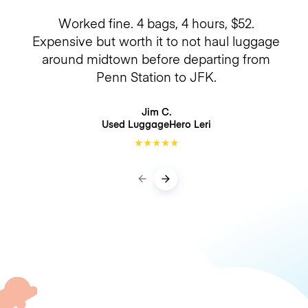
Worked fine. 4 bags, 4 hours, $52.
Expensive but worth it to not haul luggage
around midtown before departing from
Penn Station to JFK.
Jim C.
Used LuggageHero
Leri
★
★
★
★
★