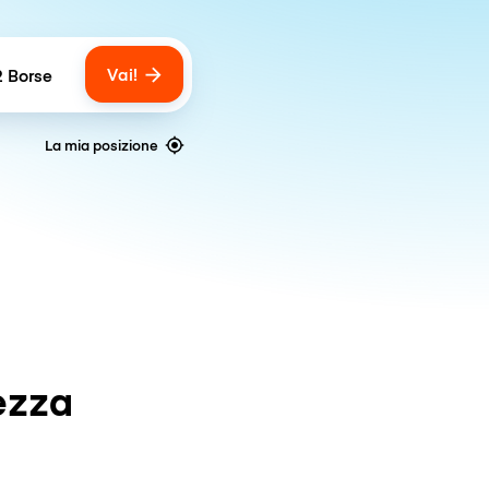
Vai!
2 Borse
umber of bags
La mia posizione
ezza