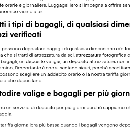
fe orarie e giornaliere. LuggageHero si impegna a offrire s
conomico vicino a te.
ti i tipi di bagagli, di qualsiasi dim
zi verificati
 possono depositare bagagli di qualsiasi dimensione e/o forma
che si tratti di attrezzatura da sci, attrezzatura fotografica o 
bagagli, un deposito valigie, un deposito attrezzature: non 
iamino, l’importante è che si sentano sicuri, perché accettiamo 
ossono scegliere un addebito orario o la nostra tariffa giorn
ciò che depositano.
odire valige e bagagli per più giorn
 un servizio di deposito per più giorni perché sappiamo che 
aggia.
ariffa giornaliera più bassa quando i bagagli vengono depos