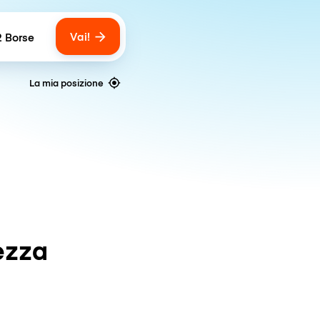
Vai!
2 Borse
umber of bags
La mia posizione
ezza