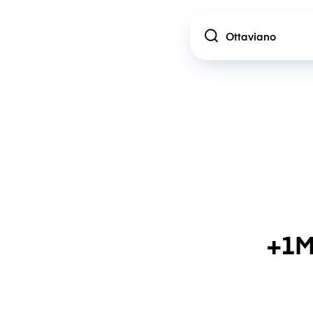
Location
+1M