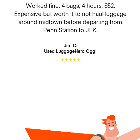
Worked fine. 4 bags, 4 hours, $52.
Expensive but worth it to not haul luggage
around midtown before departing from
Penn Station to JFK.
Jim C.
Used LuggageHero
Oggi
★
★
★
★
★