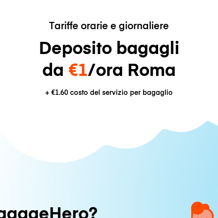
Tariffe orarie e giornaliere
Deposito bagagli
da
€1
/ora Roma
+
€1.60
costo del servizio per bagaglio
uggageHero?