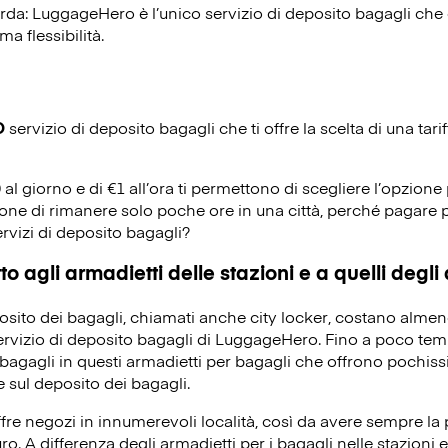
corda: LuggageHero è l’unico servizio di deposito bagagli che o
ma flessibilità.
O
servizio di deposito bagagli che ti offre la scelta di una tarif
0 al giorno e di €1 all’ora ti permettono di scegliere l’opzione 
ione di rimanere solo poche ore in una città, perché pagare p
ervizi di deposito bagagli?
o agli armadietti delle stazioni e a quelli degli
eposito dei bagagli, chiamati anche city locker, costano alme
servizio di deposito bagagli di LuggageHero. Fino a poco temp
bagagli in questi armadietti per bagagli che offrono pochissi
 sul deposito dei bagagli.
re negozi in innumerevoli località, così da avere sempre la po
ro. A differenza degli armadietti per i bagagli nelle stazioni e