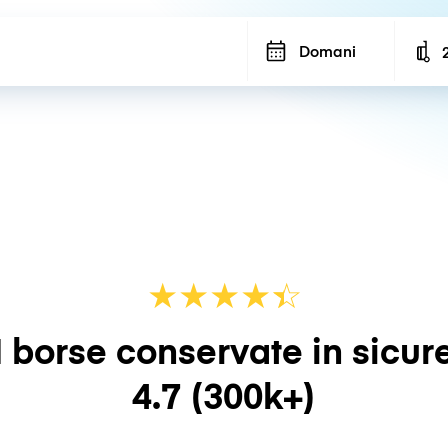
Domani
N
★
★
★
★
☆
★
 borse conservate in sicur
4.7
(300k+)