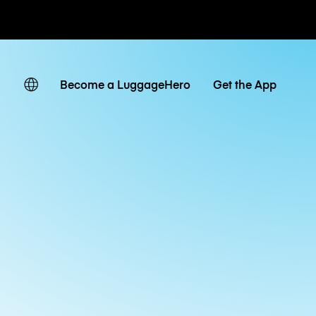
 giornaliere
Become a LuggageHero
Get the App