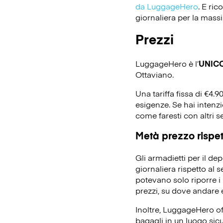
da LuggageHero
. E ri
giornaliera per la massi
Prezzi
LuggageHero è l’
UNIC
Ottaviano.
Una tariffa fissa di €4.9
esigenze. Se hai intenz
come faresti con altri s
Metà prezzo rispett
Gli armadietti per il d
giornaliera rispetto al 
potevano solo riporre i 
prezzi, su dove andare e
Inoltre, LuggageHero off
bagagli in un luogo sicu