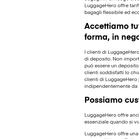
LuggageHero offre tarif
bagagli flessibile ed e
Accettiamo tut
forma, in nego
I clienti di LuggageHero
di deposito. Non importa 
può essere un deposito 
clienti soddisfatti lo ch
clienti di LuggageHero p
indipendentemente da 
Possiamo cust
LuggageHero offre anche
essenziale quando si vi
LuggageHero offre una t