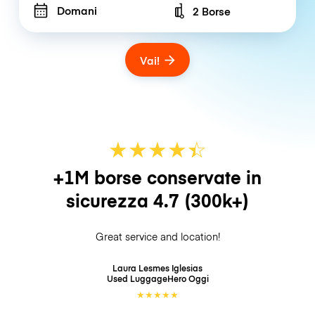
Domani
2 Borse
Number of bags
Vai!
★
★
★
★
☆
★
+1M borse conservate in
sicurezza
4.7
(300k+)
Great service and location!
Laura Lesmes Iglesias
Used LuggageHero
Oggi
★
★
★
★
★