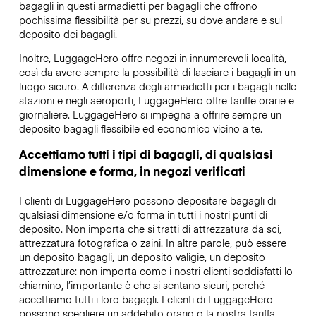
bagagli in questi armadietti per bagagli che offrono
pochissima flessibilità per su prezzi, su dove andare e sul
deposito dei bagagli.
Inoltre, LuggageHero offre negozi in innumerevoli località,
così da avere sempre la possibilità di lasciare i bagagli in un
luogo sicuro. A differenza degli armadietti per i bagagli nelle
stazioni e negli aeroporti, LuggageHero offre tariffe orarie e
giornaliere. LuggageHero si impegna a offrire sempre un
deposito bagagli flessibile ed economico vicino a te.
Accettiamo tutti i tipi di bagagli, di qualsiasi
dimensione e forma, in negozi verificati
I clienti di LuggageHero possono depositare bagagli di
qualsiasi dimensione e/o forma in tutti i nostri punti di
deposito. Non importa che si tratti di attrezzatura da sci,
attrezzatura fotografica o zaini. In altre parole, può essere
un deposito bagagli, un deposito valigie, un deposito
attrezzature: non importa come i nostri clienti soddisfatti lo
chiamino, l’importante è che si sentano sicuri, perché
accettiamo tutti i loro bagagli. I clienti di LuggageHero
possono scegliere un addebito orario o la nostra tariffa