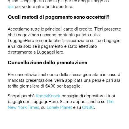
quindi scegli quello che fa più per te! Scegli il negozio
qui
per vedere gli orari di apertura.
Quali metodi di pagamento sono accettati?
Accettiamo tutte le principali carte di credito. Tieni presente
che i negozi non ricevono contanti quando utilizzi
LuggageHero e ricorda che l’assicurazione sul tuo bagaglio
è valida solo se il pagamento è stato effettuato
direttamente a LuggageHero.
Cancellazione della prenotazione
Per cancellazioni nel corso della stessa giornata e in caso di
mancata presentazione, verrà applicata una penale pari alla
tariffa giornaliera di €4.90 per bagaglio.
Scopri perché
KnockKnock
consiglia di depositare i tuoi
bagagli con LuggageHero. Siamo apparsi anche su
The
New York Times
, su
Lonely Planet
e su
CNBC
.