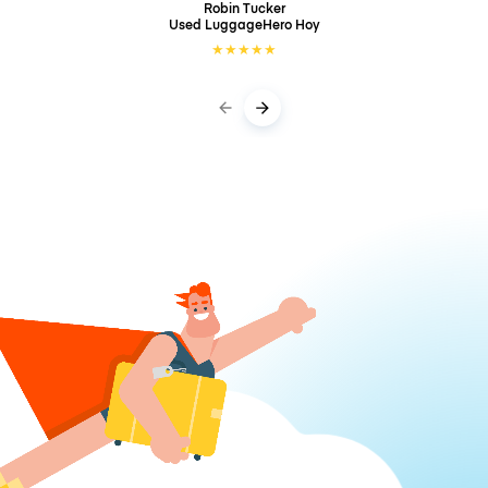
Robin Tucker
Used LuggageHero
Hoy
★
★
★
★
★