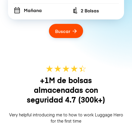
Mañana
2 Bolsas
Number of bags
Buscar
★
★
★
★
☆
★
+1M de bolsas
almacenadas con
seguridad
4.7
(300k+)
Very helpful introducing me to how to work Luggage Hero
for the first time