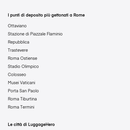
I punti di deposito più gettonati a Rome
Ottaviano
Stazione di Piazzale Flaminio
Repubblica
Trastevere
Roma Ostiense
Stadio Olimpico
Colosseo
Musei Vaticani
Porta San Paolo
Roma Tiburtina
Roma Termini
Le città di LuggageHero