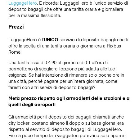
LuggageHero
. E ricorda: LuggageHero è l’unico servizio di
deposito bagagli che offre una tariffa oraria e giornaliera
per la massima flessibilità.
Prezzi
LuggageHero è l’
UNICO
servizio di deposito bagagli che ti
offre la scelta di una tariffa oraria o giornaliera a Flixbus
Rome.
Una tariffa fissa di €4.90 al giorno e di €1 all’ora ti
permettono di scegliere l’opzione più adatta alle tue
esigenze. Se hai intenzione di rimanere solo poche ore in
una città, perché pagare per un’intera giornata, come
faresti con altri servizi di deposito bagagli?
Metà prezzo rispetto agli armadietti delle stazioni e a
quelli degli aeroporti
Gli armadietti per il deposito dei bagagli, chiamati anche
city locker, costano almeno il doppio su base giornaliera
rispetto al servizio di deposito bagagli di LuggageHero.
Fino a poco tempo fa, i viaggiatori potevano solo riporre i