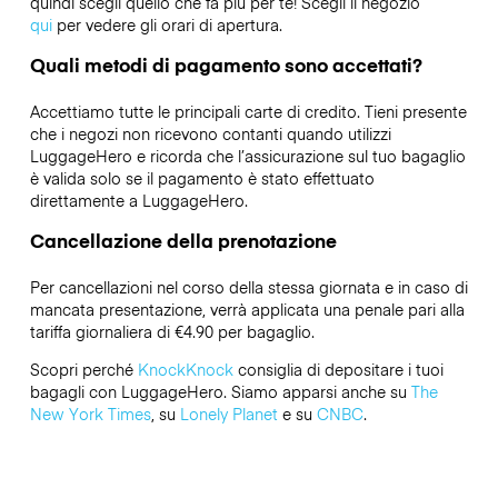
quindi scegli quello che fa più per te! Scegli il negozio
qui
per vedere gli orari di apertura.
Quali metodi di pagamento sono accettati?
Accettiamo tutte le principali carte di credito. Tieni presente
che i negozi non ricevono contanti quando utilizzi
LuggageHero e ricorda che l’assicurazione sul tuo bagaglio
è valida solo se il pagamento è stato effettuato
direttamente a LuggageHero.
Cancellazione della prenotazione
Per cancellazioni nel corso della stessa giornata e in caso di
mancata presentazione, verrà applicata una penale pari alla
tariffa giornaliera di €4.90 per bagaglio.
Scopri perché
KnockKnock
consiglia di depositare i tuoi
bagagli con LuggageHero. Siamo apparsi anche su
The
New York Times
, su
Lonely Planet
e su
CNBC
.