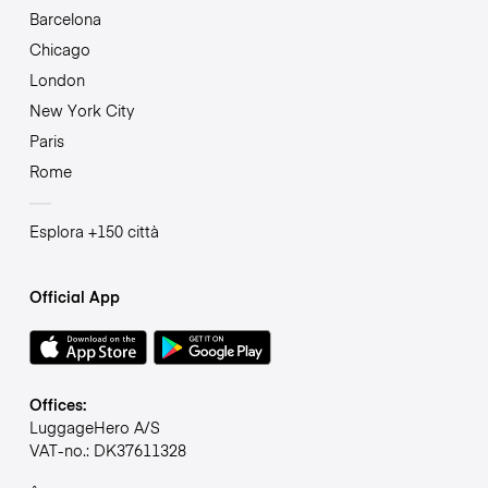
Barcelona
Chicago
London
New York City
Paris
Rome
Esplora +150 città
Official App
Offices:
LuggageHero A/S
VAT-no.: DK37611328