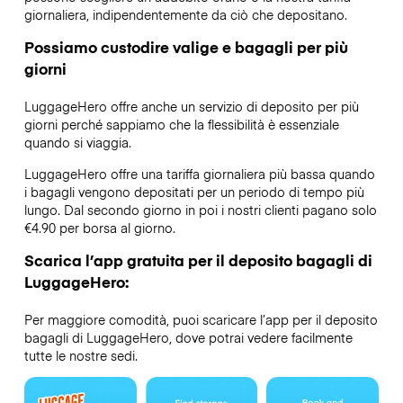
giornaliera, indipendentemente da ciò che depositano.
Possiamo custodire valige e bagagli per più
giorni
LuggageHero offre anche un servizio di deposito per più
giorni perché sappiamo che la flessibilità è essenziale
quando si viaggia.
LuggageHero offre una tariffa giornaliera più bassa quando
i bagagli vengono depositati per un periodo di tempo più
lungo. Dal secondo giorno in poi i nostri clienti pagano solo
€4.90 per borsa al giorno.
Scarica l’app gratuita per il deposito bagagli di
LuggageHero:
Per maggiore comodità, puoi scaricare l’app per il deposito
bagagli di LuggageHero, dove potrai vedere facilmente
tutte le nostre sedi.