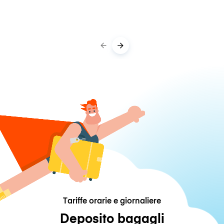
Tariffe orarie e giornaliere
Deposito bagagli