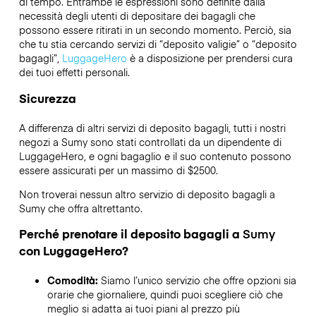
di tempo. Entrambe le espressioni sono definite dalla
necessità degli utenti di depositare dei bagagli che
possono essere ritirati in un secondo momento. Perciò, sia
che tu stia cercando servizi di “deposito valigie” o “deposito
bagagli”,
LuggageHero
è a disposizione per prendersi cura
dei tuoi effetti personali.
Sicurezza
A differenza di altri servizi di deposito bagagli,
tutti i nostri
negozi a
Sumy
sono stati controllati da un dipendente di
LuggageHero, e ogni bagaglio e il suo contenuto possono
essere assicurati per un massimo di
$2500
.
Non troverai nessun altro servizio di deposito bagagli a
Sumy
che offra altrettanto.
Perché prenotare il deposito bagagli a
Sumy
con LuggageHero?
Comodità:
Siamo l’unico servizio che offre opzioni sia
orarie che giornaliere, quindi puoi scegliere ciò che
meglio si adatta ai tuoi piani al prezzo più