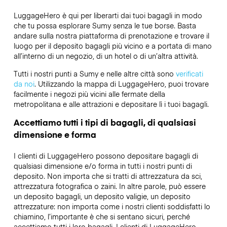
LuggageHero è qui per liberarti dai tuoi bagagli in modo
che tu possa esplorare Sumy senza le tue borse. Basta
andare sulla nostra piattaforma di prenotazione e trovare il
luogo per il deposito bagagli più vicino e a portata di mano
all’interno di un negozio, di un hotel o di un’altra attività.
Tutti i nostri punti a Sumy e nelle altre città sono
verificati
da noi
. Utilizzando la mappa di LuggageHero, puoi trovare
facilmente i negozi più vicini alle fermate della
metropolitana e alle attrazioni e depositare lì i tuoi bagagli.
Accettiamo tutti i tipi di bagagli, di qualsiasi
dimensione e forma
I clienti di LuggageHero possono depositare bagagli di
qualsiasi dimensione e/o forma in tutti i nostri punti di
deposito. Non importa che si tratti di attrezzatura da sci,
attrezzatura fotografica o zaini. In altre parole, può essere
un deposito bagagli, un deposito valigie, un deposito
attrezzature: non importa come i nostri clienti soddisfatti lo
chiamino, l’importante è che si sentano sicuri, perché
accettiamo tutti i loro bagagli. I clienti di LuggageHero