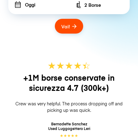
Oggi
2 Borse
Number of bags
Vai!
★
★
★
★
☆
★
+1M borse conservate in
sicurezza
4.7
(300k+)
Crew was very helpful. The process dropping off and
picking up was quick.
Bernadette Sanchez
Used LuggageHero
Leri
★
★
★
★
★