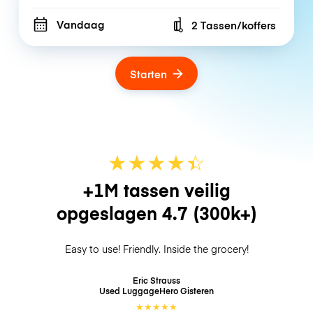
Vandaag
2 Tassen/koffers
Number of bags
Starten
★
★
★
★
☆
★
+1M tassen veilig
opgeslagen
4.7
(300k+)
Easy to use! Friendly. Inside the grocery!
Eric Strauss
Used LuggageHero
Gisteren
★
★
★
★
★