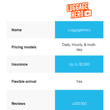
Name
LuggageHero
Daily, Hourly, & multi-
Pricing models
day
Insurance
Up to $2,500
Flexible arrival
Yes
Reviews
+200.000