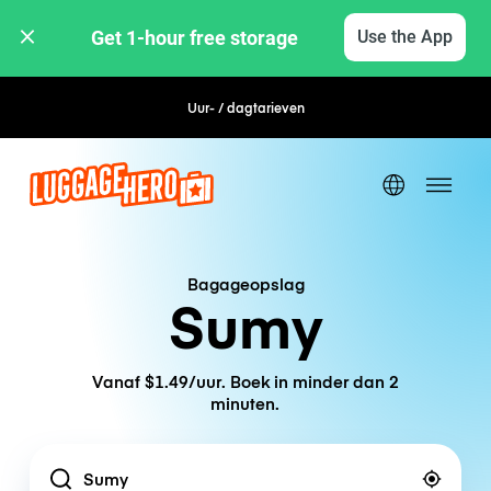
Get 1-hour free storage 
Use the App
Uur- / dagtarieven
Flexibel boeken
Bagageopslag
Sumy
Vanaf $1.49/uur. Boek in minder dan 2
minuten.
Location