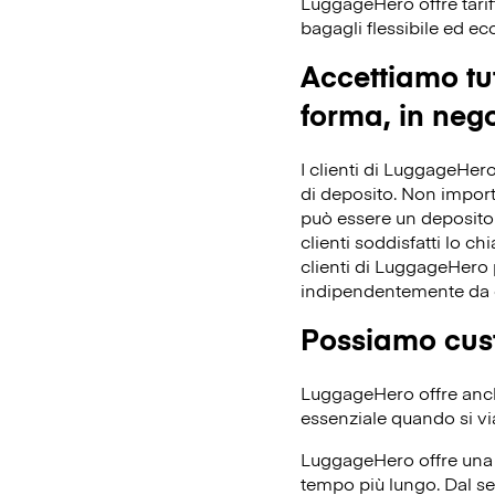
LuggageHero offre tarif
bagagli flessibile ed e
Accettiamo tut
forma, in nego
I clienti di LuggageHero
di deposito. Non importa 
può essere un deposito 
clienti soddisfatti lo ch
clienti di LuggageHero p
indipendentemente da 
Possiamo cust
LuggageHero offre anche
essenziale quando si vi
LuggageHero offre una t
tempo più lungo. Dal se