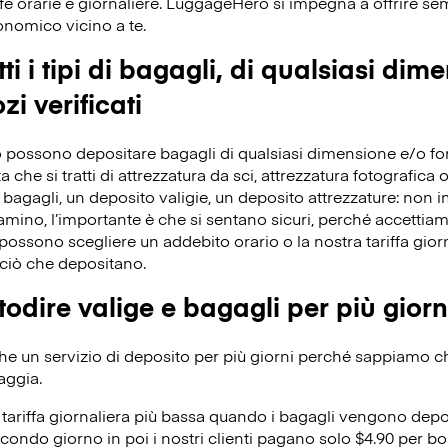
fe orarie e giornaliere. LuggageHero si impegna a offrire s
conomico vicino a te.
ti i tipi di bagagli, di qualsiasi dim
zi verificati
 possono depositare bagagli di qualsiasi dimensione e/o forma
che si tratti di attrezzatura da sci, attrezzatura fotografica o 
bagagli, un deposito valigie, un deposito attrezzature: non 
iamino, l’importante è che si sentano sicuri, perché accettiamo 
ossono scegliere un addebito orario o la nostra tariffa giorn
ciò che depositano.
odire valige e bagagli per più giorn
 un servizio di deposito per più giorni perché sappiamo che 
aggia.
ariffa giornaliera più bassa quando i bagagli vengono depos
condo giorno in poi i nostri clienti pagano solo $4.90 per bo