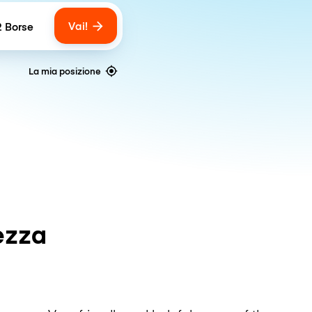
Vai!
2 Borse
umber of bags
La mia posizione
ezza