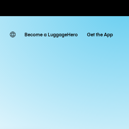
 giornaliere
Become a LuggageHero
Get the App