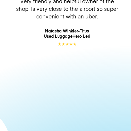
Very friendly and helpful owner of the
shop. Is very close to the airport so super
convenient with an uber.
Natasha Winkler-Titus
Used LuggageHero
Leri
★
★
★
★
★