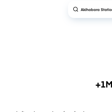
Location
+1M