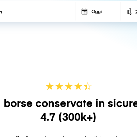
Oggi
N
★
★
★
★
☆
★
 borse conservate in sicur
4.7
(300k+)