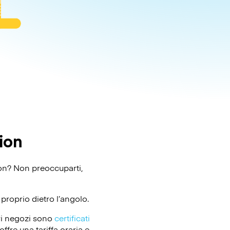
ion
tion? Non preoccuparti,
proprio dietro l’angolo.
ri negozi sono
certificati
ffre una tariffa oraria e