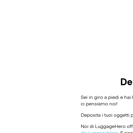
De
Sei in giro a piedi e ha
ci pensiamo noi!
Deposita i tuoi oggetti 
Noi di LuggageHero off
da LuggageHero
. E ri