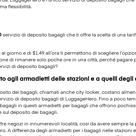
ma flessibilità.
O
servizio di deposito bagagli che ti offre la scelta di una tarif
0 al giorno e di $1.49 all’ora ti permettono di scegliere l’opzio
ione di rimanere solo poche ore in una città, perché pagare p
ervizi di deposito bagagli?
o agli armadietti delle stazioni e a quelli degli
eposito dei bagagli, chiamati anche city locker, costano alme
servizio di deposito bagagli di LuggageHero. Fino a poco temp
bagagli in questi armadietti per bagagli che offrono pochissi
 sul deposito dei bagagli.
re negozi in innumerevoli località, così da avere sempre la po
ro. A differenza degli armadietti per i bagagli nelle stazioni e