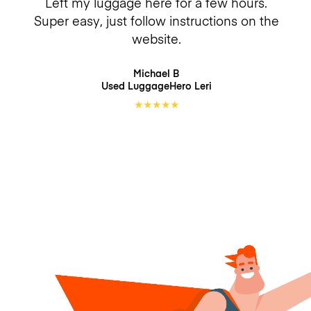
Left my luggage here for a few hours.
Super easy, just follow instructions on the
website.
Michael B
Used LuggageHero
Leri
★
★
★
★
★