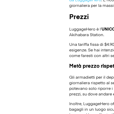
giornaliera per la massi
Prezzi
LuggageHero è l’
UNIC
Akihabara Station.
Una tariffa fissa di $4.9
esigenze. Se hai intenz
come faresti con altri s
Metà prezzo rispett
Gli armadietti per il d
giornaliera rispetto al 
potevano solo riporre i 
prezzi, su dove andare e
Inoltre, LuggageHero off
bagagli in un luogo sicu