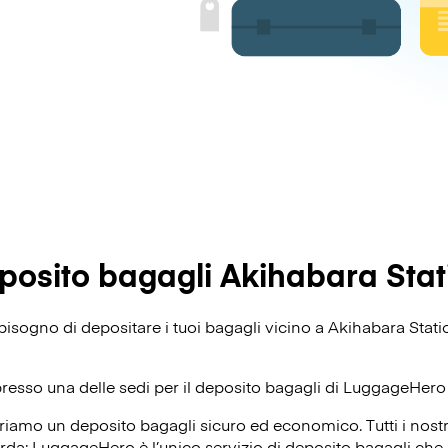
posito bagagli Akihabara Stat
i bisogno di depositare i tuoi bagagli vicino a Akihabara Sta
presso una delle sedi per il deposito bagagli di
LuggageHero
riamo un deposito bagagli sicuro ed economico. Tutti i nost
corda: LuggageHero è l’unico servizio di deposito bagagli che o