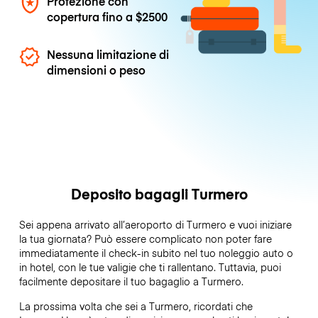
Protezione con
copertura fino a
$2500
Nessuna limitazione di
dimensioni o peso
Deposito bagagli Turmero
Sei appena arrivato all’aeroporto di Turmero e vuoi iniziare
la tua giornata? Può essere complicato non poter fare
immediatamente il check-in subito nel tuo noleggio auto o
in hotel, con le tue valigie che ti rallentano. Tuttavia, puoi
facilmente depositare il tuo bagaglio a Turmero.
La prossima volta che sei a Turmero, ricordati che