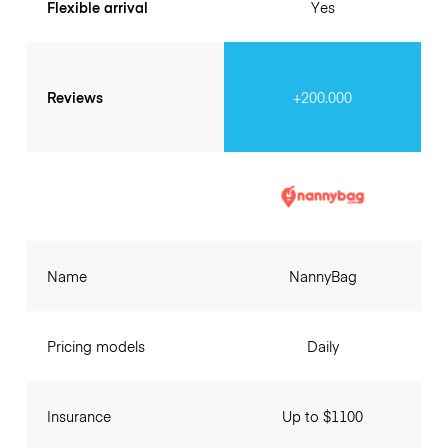
Flexible arrival
Yes
Reviews
+200.000
Name
NannyBag
Pricing models
Daily
Insurance
Up to $1100