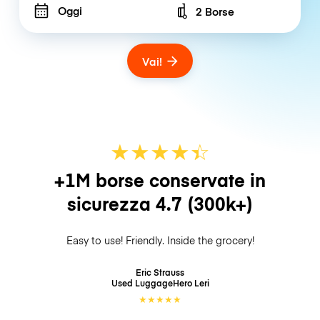
Oggi
2 Borse
Number of bags
Vai!
★
★
★
★
☆
★
+1M borse conservate in
sicurezza
4.7
(300k+)
Easy to use! Friendly. Inside the grocery!
Eric Strauss
Used LuggageHero
Leri
★
★
★
★
★