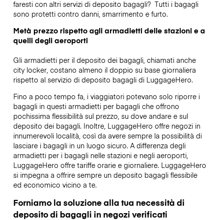
faresti con altri servizi di deposito bagagli?
Tutti i bagagli
sono protetti contro danni, smarrimento e furto.
Metà prezzo rispetto agli armadietti delle stazioni e a
quelli degli aeroporti
Gli armadietti per il deposito dei bagagli, chiamati anche
city locker, costano almeno il doppio su base giornaliera
rispetto al servizio di deposito bagagli di LuggageHero.
Fino a poco tempo fa, i viaggiatori potevano solo riporre i
bagagli in questi armadietti per bagagli che offrono
pochissima flessibilità sul prezzo, su dove andare e sul
deposito dei bagagli. Inoltre, LuggageHero offre negozi in
innumerevoli località, così da avere sempre la possibilità di
lasciare i bagagli in un luogo sicuro. A differenza degli
armadietti per i bagagli nelle stazioni e negli aeroporti,
LuggageHero offre tariffe orarie e giornaliere. LuggageHero
si impegna a offrire sempre un deposito bagagli flessibile
ed economico vicino a te.
Forniamo la soluzione alla tua necessità di
deposito di bagagli in negozi verificati