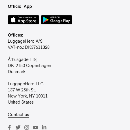
Official App
Offices:
LuggageHero A/S
VAT-no.: DK37611328
Århusgade 118,
DK-2150 Copenhagen
Denmark
LuggageHero LLC
137 W 25th St,
New York, NY 10011
United States
Contact us