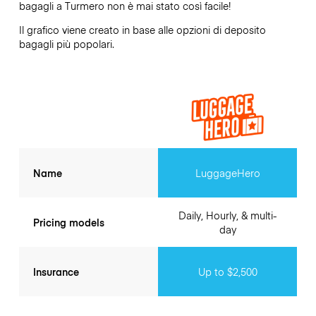
bagagli a
Turmero
non è mai stato così facile!
Il grafico viene creato in base alle opzioni di deposito
bagagli più popolari.
Name
LuggageHero
Daily, Hourly, & multi-
Pricing models
day
Insurance
Up to $2,500