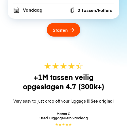
Vandaag
2 Tassen/koffers
Number of bags
Starten
★
★
★
★
☆
★
+1M tassen veilig
opgeslagen
4.7
(300k+)
Very easy to just drop off your luggage !!!
See original
Marco C
Used LuggageHero
Vandaag
★
★
★
★
★