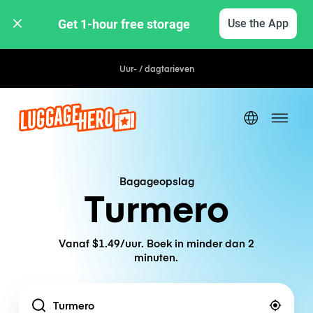
Get 1-hour free storage 
Use the App
Uur- / dagtarieven
Bagageopslag
Turmero
Vanaf $1.49/uur. Boek in minder dan 2
minuten.
Location