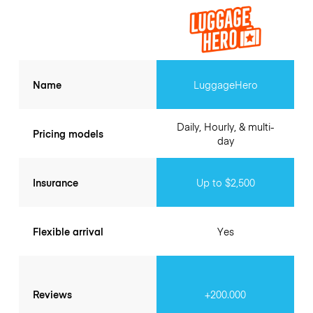
Name
LuggageHero
Daily, Hourly, & multi-
Pricing models
day
Insurance
Up to $2,500
Flexible arrival
Yes
Reviews
+200.000