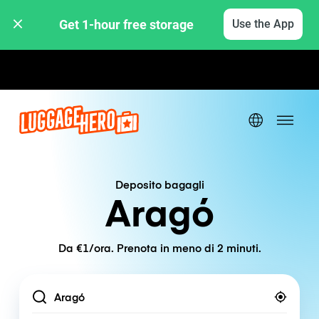
Get 1-hour free storage 
Use the App
Tariffe orarie / giornaliere
Deposito bagagli
Aragó
Da €1/ora. Prenota in meno di 2 minuti.
Location