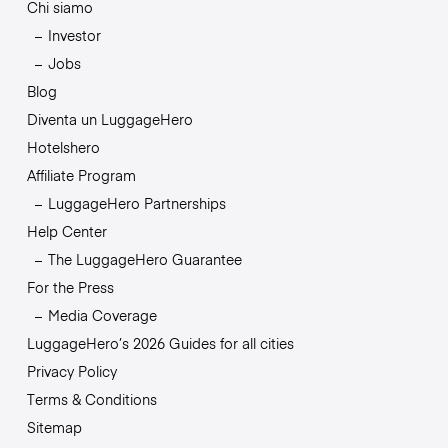
Chi siamo
Investor
Jobs
Blog
Diventa un LuggageHero
Hotelshero
Affiliate Program
LuggageHero Partnerships
Help Center
The LuggageHero Guarantee
For the Press
Media Coverage
LuggageHero’s 2026 Guides for all cities
Privacy Policy
Terms & Conditions
Sitemap