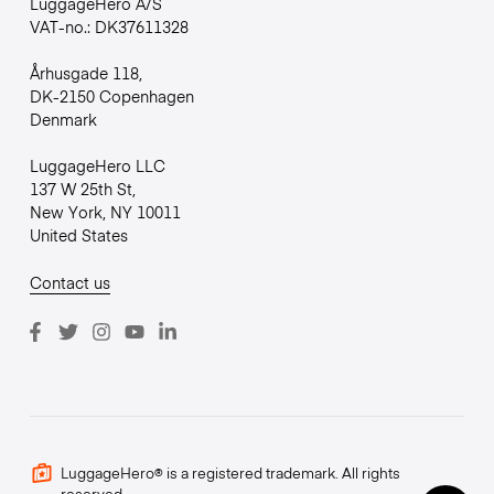
LuggageHero A/S
VAT-no.: DK37611328
Århusgade 118,
DK-2150 Copenhagen
Denmark
LuggageHero LLC
137 W 25th St,
New York, NY 10011
United States
Contact us
LuggageHero® is a registered trademark. All rights