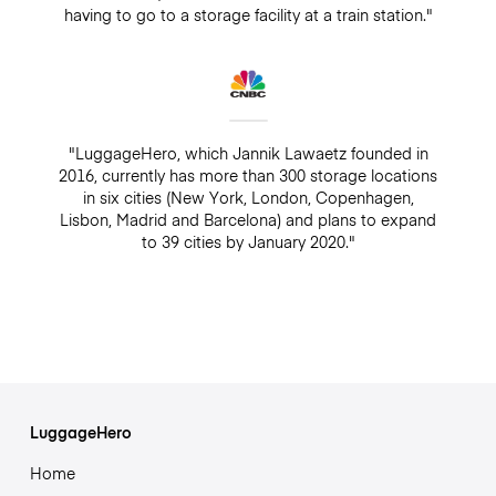
having to go to a storage facility at a train station."
"LuggageHero, which Jannik Lawaetz founded in
2016, currently has more than 300 storage locations
in six cities (New York, London, Copenhagen,
Lisbon, Madrid and Barcelona) and plans to expand
to 39 cities by January 2020."
LuggageHero
Home