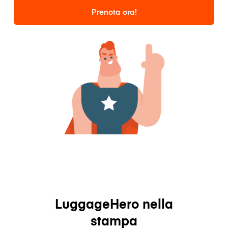
Prenota ora!
LuggageHero nella
stampa