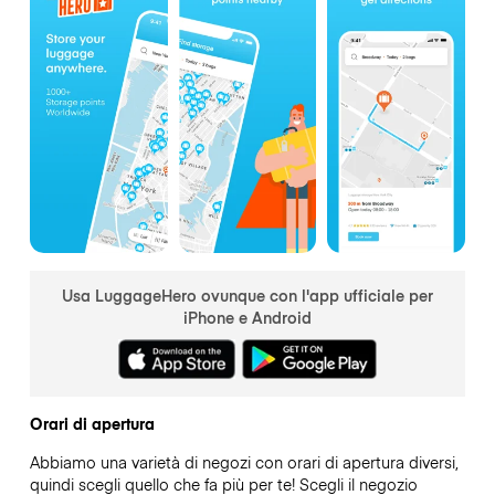
Usa LuggageHero ovunque con l'app ufficiale per
iPhone e Android
Orari di apertura
Abbiamo una varietà di negozi con orari di apertura diversi,
quindi scegli quello che fa più per te! Scegli il negozio