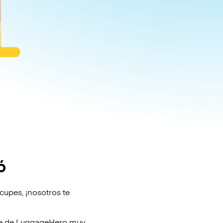
ó
cupes, ¡nosotros te
je de
LuggageHero
muy