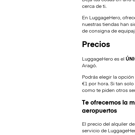
cerca de ti.
En LuggageHero, ofrec
nuestras tiendas han s
de consigna de equipaje
Precios
LuggageHero es el
ÚN
Aragó.
Podrás elegir la opción
€1 por hora. Si tan sol
como te piden otros se
Te ofrecemos la mi
aeropuertos
El precio del alquiler 
servicio de LuggageHer