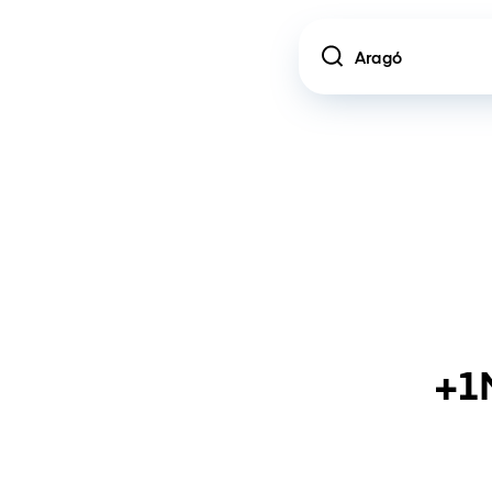
Location
+1