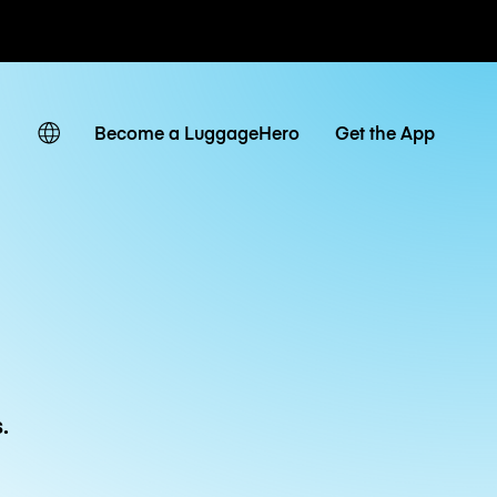
r hora / día
Become a LuggageHero
Get the App
.