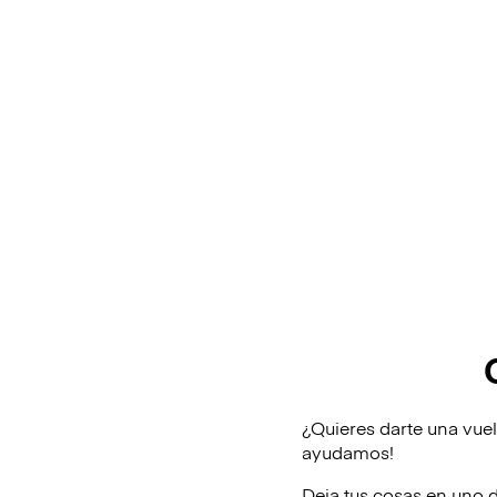
¿Quieres darte una vuel
ayudamos!
Deja tus cosas en uno 