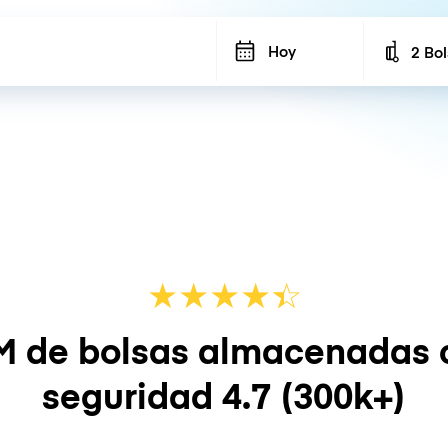
Hoy
2 Bo
Number
★
★
★
★
☆
★
M de bolsas almacenadas 
seguridad
4.7
(300k+)