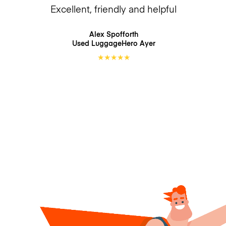
Excellent, friendly and helpful
Alex Spofforth
Used LuggageHero
Ayer
★
★
★
★
★