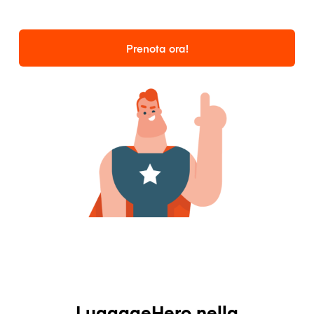
Prenota ora!
LuggageHero nella