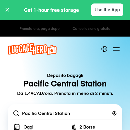
Get 1-hour free storage 
Use the App
Tariffe orarie / giornaliere
Deposito bagagli
Pacific Central Station
Da 1.49CAD/ora. Prenota in meno di 2 minuti.
Location
Oggi
2 Borse
Number of bags