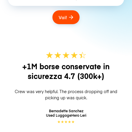
Vai!
★
★
★
★
☆
★
+1M borse conservate in
sicurezza
4.7
(300k+)
Crew was very helpful. The process dropping off and
picking up was quick.
Bernadette Sanchez
Used LuggageHero
Leri
★
★
★
★
★