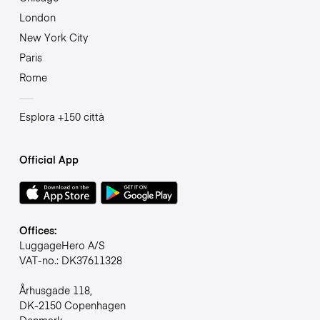
London
New York City
Paris
Rome
Esplora +150 città
Official App
Offices:
LuggageHero A/S
VAT-no.: DK37611328
Århusgade 118,
DK-2150 Copenhagen
Denmark