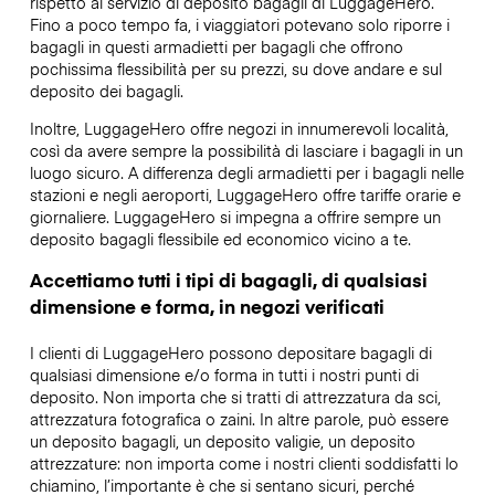
rispetto al servizio di deposito bagagli di LuggageHero.
Fino a poco tempo fa, i viaggiatori potevano solo riporre i
bagagli in questi armadietti per bagagli che offrono
pochissima flessibilità per su prezzi, su dove andare e sul
deposito dei bagagli.
Inoltre, LuggageHero offre negozi in innumerevoli località,
così da avere sempre la possibilità di lasciare i bagagli in un
luogo sicuro. A differenza degli armadietti per i bagagli nelle
stazioni e negli aeroporti, LuggageHero offre tariffe orarie e
giornaliere. LuggageHero si impegna a offrire sempre un
deposito bagagli flessibile ed economico vicino a te.
Accettiamo tutti i tipi di bagagli, di qualsiasi
dimensione e forma, in negozi verificati
I clienti di LuggageHero possono depositare bagagli di
qualsiasi dimensione e/o forma in tutti i nostri punti di
deposito. Non importa che si tratti di attrezzatura da sci,
attrezzatura fotografica o zaini. In altre parole, può essere
un deposito bagagli, un deposito valigie, un deposito
attrezzature: non importa come i nostri clienti soddisfatti lo
chiamino, l’importante è che si sentano sicuri, perché