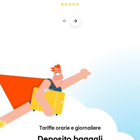
★
★
★
★
★
Tariffe orarie e giornaliere
Deposito bagagli