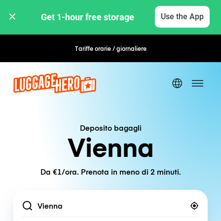
Get 1-hour free storage 
Use the App
Tariffe orarie / giornaliere
Prenotazione flessibile
Deposito bagagli
Vienna
Da €1/ora. Prenota in meno di 2 minuti.
Location