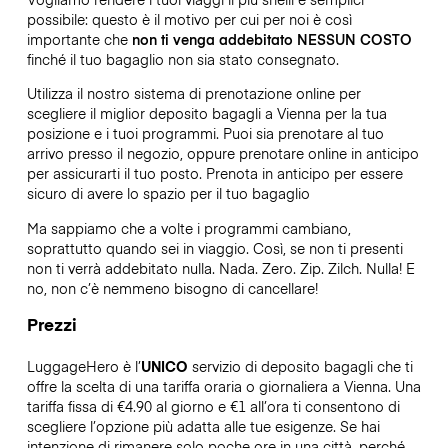
possibile: questo è il motivo per cui per noi è così
importante che
non ti venga addebitato NESSUN COSTO
finché il tuo bagaglio non sia stato consegnato.
Utilizza il nostro sistema di prenotazione online per
scegliere il miglior deposito bagagli a Vienna per la tua
posizione e i tuoi programmi. Puoi sia prenotare al tuo
arrivo presso il negozio, oppure prenotare online in anticipo
per assicurarti il tuo posto. Prenota in anticipo per essere
sicuro di avere lo spazio per il tuo bagaglio
Ma sappiamo che a volte i programmi cambiano,
soprattutto quando sei in viaggio. Così, se non ti presenti
non ti verrà addebitato nulla. Nada. Zero. Zip. Zilch. Nulla! E
no, non c’è nemmeno bisogno di cancellare!
Prezzi
LuggageHero è l’
UNICO
servizio di deposito bagagli che ti
offre la scelta di una tariffa oraria o giornaliera a Vienna. Una
tariffa fissa di €4.90 al giorno e €1 all’ora ti consentono di
scegliere l’opzione più adatta alle tue esigenze. Se hai
intenzione di rimanere solo poche ore in una città, perché