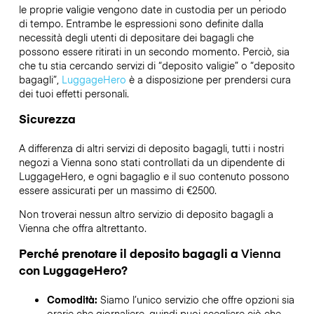
le proprie valigie vengono date in custodia per un periodo
di tempo. Entrambe le espressioni sono definite dalla
necessità degli utenti di depositare dei bagagli che
possono essere ritirati in un secondo momento. Perciò, sia
che tu stia cercando servizi di “deposito valigie” o “deposito
bagagli”,
LuggageHero
è a disposizione per prendersi cura
dei tuoi effetti personali.
Sicurezza
A differenza di altri servizi di deposito bagagli,
tutti i nostri
negozi a
Vienna
sono stati controllati da un dipendente di
LuggageHero, e ogni bagaglio e il suo contenuto possono
essere assicurati per un massimo di
€2500
.
Non troverai nessun altro servizio di deposito bagagli a
Vienna
che offra altrettanto.
Perché prenotare il deposito bagagli a
Vienna
con LuggageHero?
Comodità:
Siamo l’unico servizio che offre opzioni sia
orarie che giornaliere, quindi puoi scegliere ciò che