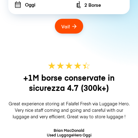
Oggi
2 Borse
Number of bags
Vai!
★
★
★
★
☆
★
+1M borse conservate in
sicurezza
4.7
(300k+)
Great experience storing at Falafel Fresh via Luggage Hero.
Very nice staff coming and going and careful with our
luggage and very efficient. Great way to store luggage !
Brian MacDonald
Used LuggageHero
Oggi