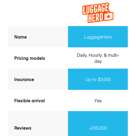
Name
LuggageHero
Daily, Hourly, & multi-
Pricing models
day
Insurance
Up to $3,000
Flexible arrival
Yes
Reviews
+200.000