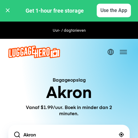
Get 1-hour free storage 
Use the App
Uur- / dagtarieven
Bagageopslag
Akron
Vanaf $1.99/uur. Boek in minder dan 2
minuten.
Location