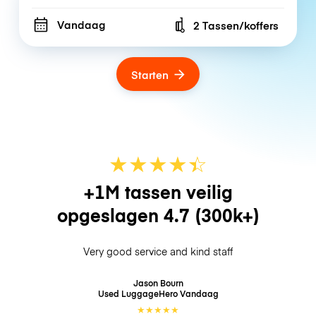
Vandaag
2 Tassen/koffers
Number of bags
Starten
★
★
★
★
☆
★
+1M tassen veilig
opgeslagen
4.7
(300k+)
Very good service and kind staff
Jason Bourn
Used LuggageHero
Vandaag
★
★
★
★
★