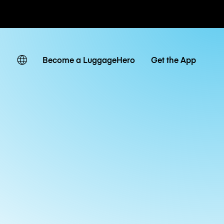
ven
Become a LuggageHero
Get the App