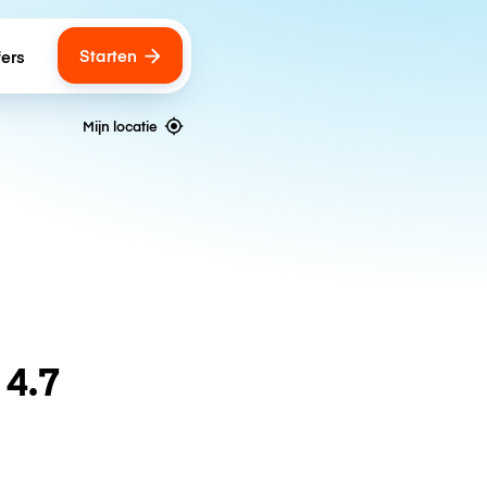
Starten
fers
Mijn locatie
n
4.7