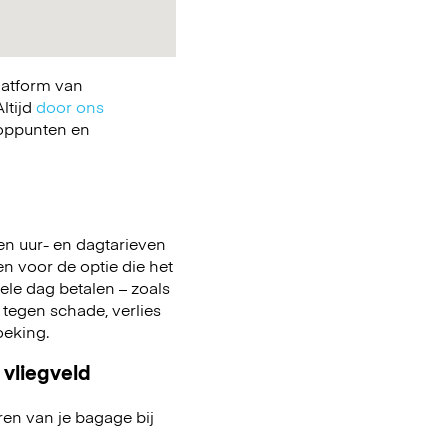
latform van
ltijd
door ons
ooppunten en
en uur- en dagtarieven
zen voor de optie die het
 hele dag betalen – zoals
 tegen schade, verlies
boeking.
 vliegveld
ren van je bagage bij