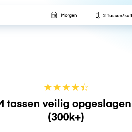
Morgen
2 Tassen/kof
Number of bags
★
★
★
★
☆
★
 tassen veilig opgeslage
(300k+)