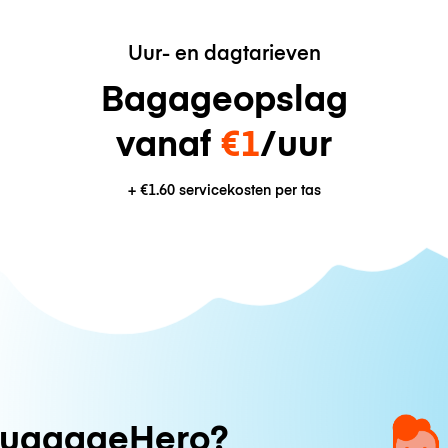
Uur- en dagtarieven
Bagageopslag
vanaf
€1
/uur
+
€1.60
servicekosten per tas
uggageHero?