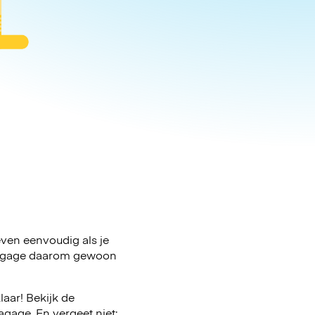
 even eenvoudig als je
e bagage daarom gewoon
aar! Bekijk de
gage. En vergeet niet: