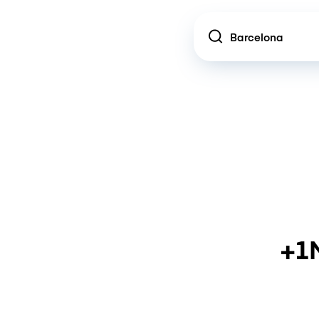
Location
+1M