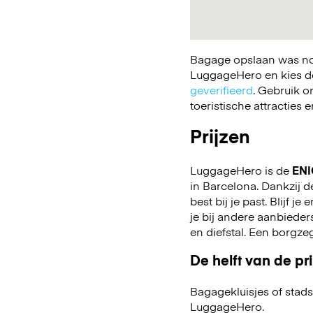
Bagage opslaan was nog
LuggageHero en kies de 
geverifieerd
. Gebruik o
toeristische attracties
Prijzen
LuggageHero is de
ENI
in Barcelona. Dankzij de
best bij je past. Blijf j
je bij andere aanbiede
en diefstal. Een borgze
De helft van de pri
Bagagekluisjes of stads
LuggageHero.