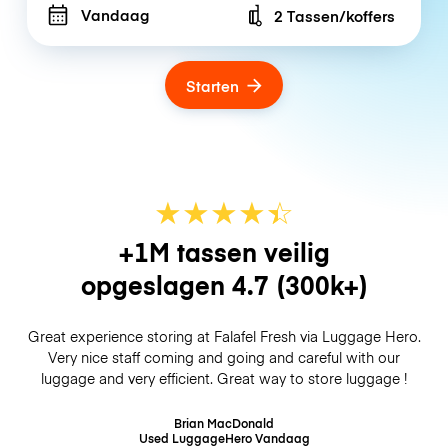
Vandaag
2 Tassen/koffers
Number of bags
Starten
★
★
★
★
☆
★
+1M tassen veilig
opgeslagen
4.7
(300k+)
Great experience storing at Falafel Fresh via Luggage Hero.
Very nice staff coming and going and careful with our
luggage and very efficient. Great way to store luggage !
Brian MacDonald
Used LuggageHero
Vandaag