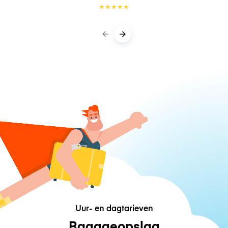
★
★
★
★
★
Uur- en dagtarieven
Bagageopslag