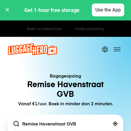
Get 1-hour free storage 
Use the App
Uur- / dagtarieven
Bagageopslag
Remise Havenstraat
GVB
Vanaf €1/uur. Boek in minder dan 2 minuten.
Location