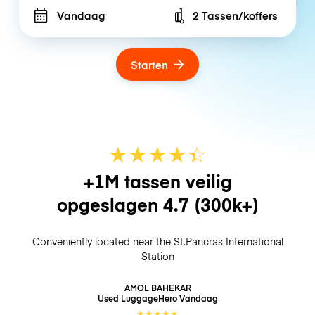
Vandaag
2 Tassen/koffers
Number of bags
Starten
★
★
★
★
☆
★
+1M tassen veilig
opgeslagen
4.7
(300k+)
Conveniently located near the St.Pancras International
Station
AMOL BAHEKAR
Used LuggageHero
Vandaag
★
★
★
★
★