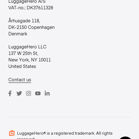
LuggageHero A/S
VAT-no.: DK37611328
Århusgade 118,
DK-2150 Copenhagen
Denmark
LuggageHero LLC
137 W 25th St,
New York, NY 10011
United States
Contact us
LuggageHero® is a registered trademark. All rights
reserved.