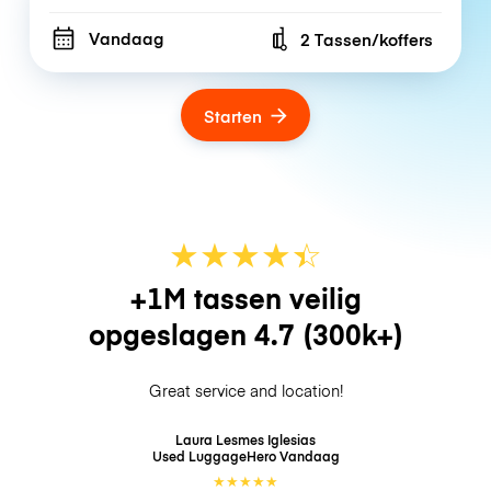
Vandaag
2 Tassen/koffers
Number of bags
Starten
★
★
★
★
☆
★
+1M tassen veilig
opgeslagen
4.7
(300k+)
Great service and location!
Laura Lesmes Iglesias
Used LuggageHero
Vandaag
★
★
★
★
★