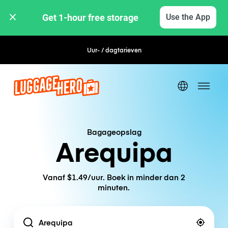
Get 1-hour free storage 
Use the App
Uur- / dagtarieven
Bagageopslag
Arequipa
Vanaf $1.49/uur. Boek in minder dan 2
minuten.
Location