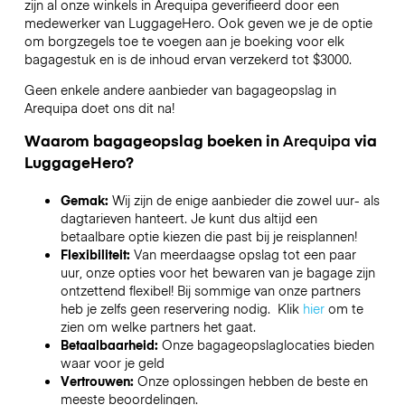
zijn al onze winkels in
Arequipa
geverifieerd door een
medewerker van LuggageHero. Ook geven we je de optie
om borgzegels toe te voegen aan je boeking voor elk
bagagestuk en is de inhoud ervan verzekerd tot
$3000
.
Geen enkele andere aanbieder van bagageopslag in
Arequipa
doet ons dit na!
Waarom bagageopslag boeken in
Arequipa
via
LuggageHero?
Gemak:
Wij zijn de enige aanbieder die zowel uur- als
dagtarieven hanteert. Je kunt dus altijd een
betaalbare optie kiezen die past bij je reisplannen!
Flexibiliteit:
Van meerdaagse opslag tot een paar
uur, onze opties voor het bewaren van je bagage zijn
ontzettend flexibel! Bij sommige van onze partners
heb je zelfs geen reservering nodig. Klik
hier
om te
zien om welke partners het gaat.
Betaalbaarheid:
Onze bagageopslaglocaties bieden
waar voor je geld
Vertrouwen:
Onze oplossingen hebben de beste en
meeste beoordelingen.