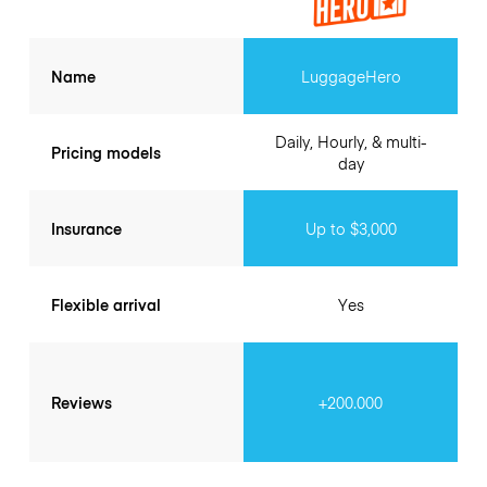
Name
LuggageHero
Daily, Hourly, & multi-
Pricing models
day
Insurance
Up to $3,000
Flexible arrival
Yes
Reviews
+200.000