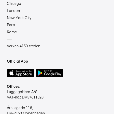
Chicago
London
New York City
Paris
Rome
Verken +150 steden
Official App
Offices:
LuggageHero A/S
VAT-no.: DK37611328
Århusgade 118,
DK-2150 Copenhagen