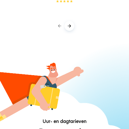
★
★
★
★
★
Uur- en dagtarieven