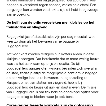
bagage is verzekerd tegen schade, verlies en diefstal. Een
borgzegel kan worden verstrekt als je dit hebt toegevoegd
aan je boeking.
De helft van de prijs vergeleken met kluisjes op het
treinstation en vliegveld
Bagagekluisjes of stadskluisjes zijn per dag meestal twee
keer zo duur als het bewaren van je bagage bij
LuggageHero.
Tot voor kort konden reizigers hun koffers alleen in deze
kluisjes opbergen. Dat betekende dat er maar weinig keuze
was als het aankwam op prijs en locatie. De bij
LuggageHero aangesloten winkels bevinden zich overal in
de stad, zodat je altijd de mogelijkheid hebt om je bagage
op een veilige locatie te bewaren. In tegenstelling tot
kluisjes op het treinstation en vliegveld, heb je bij
LuggageHero de keuze uit uur- en dagtarieven. De missie
van LuggageHero is om flexibele en goedkope opties voor
bagageopslag te bieden, waar je ook bent.
Onze geverifieerde winkels zijn de oplossing