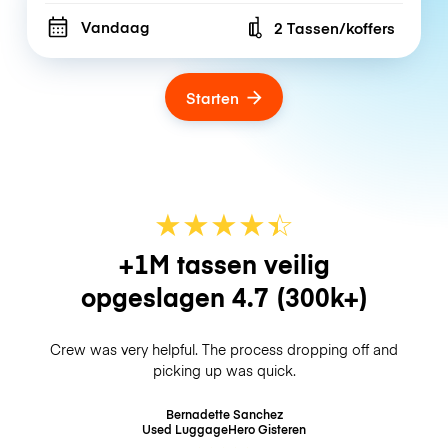
Vandaag
2 Tassen/koffers
Number of bags
Starten
★
★
★
★
☆
★
+1M tassen veilig
opgeslagen
4.7
(300k+)
Crew was very helpful. The process dropping off and
picking up was quick.
Bernadette Sanchez
Used LuggageHero
Gisteren