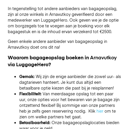
In tegenstelling tot andere aanbieders van bagageopslag,
zijn al onze winkels in
Arnavutkoy
geverifieerd door een
medewerker van LuggageHero. Ook geven we je de optie
om borgzegels toe te voegen aan je boeking voor elk
bagagestuk en is de inhoud ervan verzekerd tot
€2500
.
Geen enkele andere aanbieder van bagageopslag in
Arnavutkoy
doet ons dit na!
Waarom bagageopslag boeken in
Arnavutkoy
via LuggageHero?
Gemak:
Wij zijn de enige aanbieder die zowel uur- als
dagtarieven hanteert. Je kunt dus altijd een
betaalbare optie kiezen die past bij je reisplannen!
Flexibiliteit:
Van meerdaagse opslag tot een paar
uur, onze opties voor het bewaren van je bagage zijn
ontzettend flexibel! Bij sommige van onze partners
heb je zelfs geen reservering nodig. Klik
hier
om te
zien om welke partners het gaat.
Betaalbaarheid:
Onze bagageopslaglocaties bieden
waar voor je geld