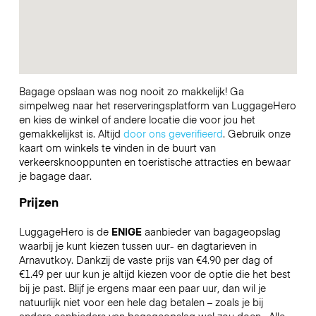
Bagage opslaan was nog nooit zo makkelijk! Ga
simpelweg naar het reserveringsplatform van LuggageHero
en kies de winkel of andere locatie die voor jou het
gemakkelijkst is. Altijd
door ons geverifieerd
. Gebruik onze
kaart om winkels te vinden in de buurt van
verkeersknooppunten en toeristische attracties en bewaar
je bagage daar.
Prijzen
LuggageHero is de
ENIGE
aanbieder van bagageopslag
waarbij je kunt kiezen tussen uur- en dagtarieven in
Arnavutkoy. Dankzij de vaste prijs van €4.90 per dag of
€1.49 per uur kun je altijd kiezen voor de optie die het best
bij je past. Blijf je ergens maar een paar uur, dan wil je
natuurlijk niet voor een hele dag betalen – zoals je bij
andere aanbieders van bagageopslag wel zou doen.
Alle