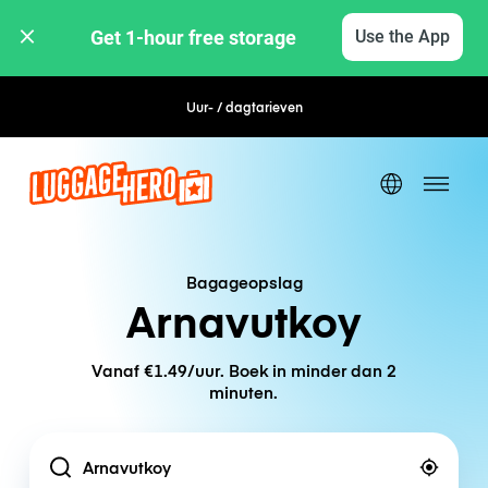
Get 1-hour free storage 
Use the App
Uur- / dagtarieven
Flexibel boeken
Bagageopslag
Arnavutkoy
Vanaf €1.49/uur. Boek in minder dan 2
minuten.
Location