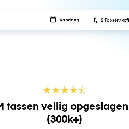
Vandaag
2 Tassen/kof
Number of bags
★
★
★
★
☆
★
 tassen veilig opgeslage
(300k+)