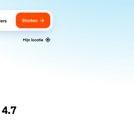
Starten
fers
Mijn locatie
n
4.7