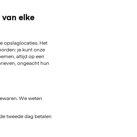
 van elke
 opslaglocaties. Het
oorden: je kunt onze
emen, altijd op een
arieven, ongeacht hun
bewaren. We weten
af de tweede dag betalen