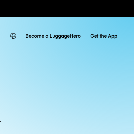
ven
Become a LuggageHero
Get the App
n
.