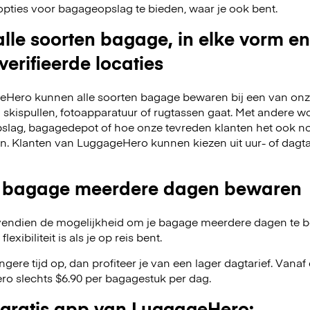
opties voor bagageopslag te bieden, waar je ook bent.
lle soorten bagage, in elke vorm en
verifieerde locaties
Hero kunnen alle soorten bagage bewaren bij een van onze
m skispullen, fotoapparatuur of rugtassen gaat. Met andere w
slag, bagagedepot of hoe onze tevreden klanten het ook no
en. Klanten van LuggageHero kunnen kiezen uit uur- of dagt
 bagage meerdere dagen bewaren
endien de mogelijkheid om je bagage meerdere dagen te 
exibiliteit is als je op reis bent.
angere tijd op, dan profiteer je van een lager dagtarief. Van
o slechts $6.90 per bagagestuk per dag.
gratis app van LuggageHero: