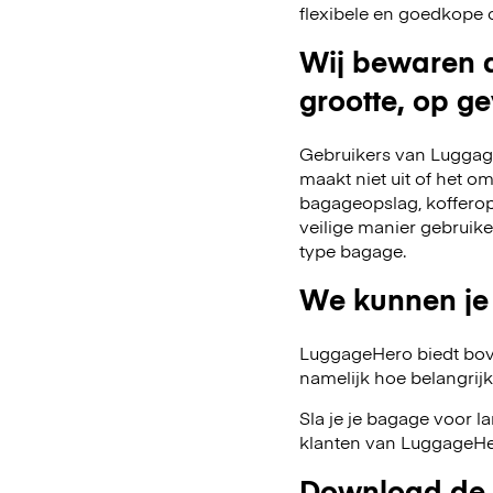
flexibele en goedkope 
Wij bewaren a
grootte, op ge
Gebruikers van Luggage
maakt niet uit of het o
bagageopslag, kofferop
veilige manier gebruik
type bagage.
We kunnen je
LuggageHero biedt bov
namelijk hoe belangrijk fl
Sla je je bagage voor l
klanten van LuggageHer
Download de 