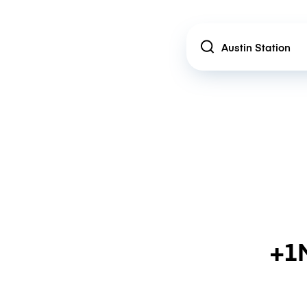
Location
+1M