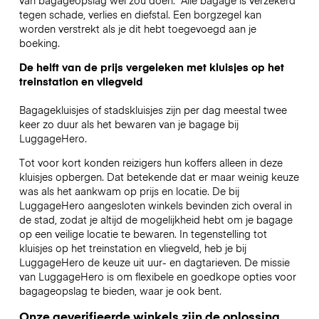
tegen schade, verlies en diefstal. Een borgzegel kan
worden verstrekt als je dit hebt toegevoegd aan je
boeking.
De helft van de prijs vergeleken met kluisjes op het
treinstation en vliegveld
Bagagekluisjes of stadskluisjes zijn per dag meestal twee
keer zo duur als het bewaren van je bagage bij
LuggageHero.
Tot voor kort konden reizigers hun koffers alleen in deze
kluisjes opbergen. Dat betekende dat er maar weinig keuze
was als het aankwam op prijs en locatie. De bij
LuggageHero aangesloten winkels bevinden zich overal in
de stad, zodat je altijd de mogelijkheid hebt om je bagage
op een veilige locatie te bewaren. In tegenstelling tot
kluisjes op het treinstation en vliegveld, heb je bij
LuggageHero de keuze uit uur- en dagtarieven. De missie
van LuggageHero is om flexibele en goedkope opties voor
bagageopslag te bieden, waar je ook bent.
Onze geverifieerde winkels zijn de oplossing