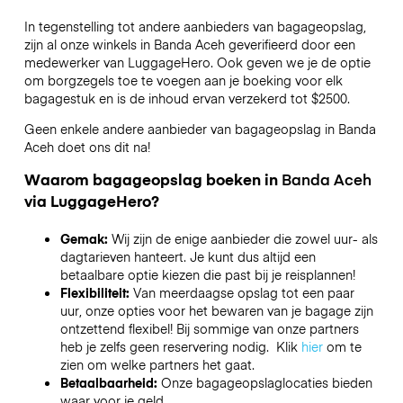
In tegenstelling tot andere aanbieders van bagageopslag,
zijn al onze winkels in
Banda Aceh
geverifieerd door een
medewerker van LuggageHero. Ook geven we je de optie
om borgzegels toe te voegen aan je boeking voor elk
bagagestuk en is de inhoud ervan verzekerd tot
$2500
.
Geen enkele andere aanbieder van bagageopslag in
Banda
Aceh
doet ons dit na!
Waarom bagageopslag boeken in
Banda Aceh
via LuggageHero?
Gemak:
Wij zijn de enige aanbieder die zowel uur- als
dagtarieven hanteert. Je kunt dus altijd een
betaalbare optie kiezen die past bij je reisplannen!
Flexibiliteit:
Van meerdaagse opslag tot een paar
uur, onze opties voor het bewaren van je bagage zijn
ontzettend flexibel! Bij sommige van onze partners
heb je zelfs geen reservering nodig. Klik
hier
om te
zien om welke partners het gaat.
Betaalbaarheid:
Onze bagageopslaglocaties bieden
waar voor je geld