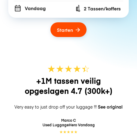
Vandaag
2 Tassen/koffers
Number of bags
Starten
★
★
★
★
☆
★
+1M tassen veilig
opgeslagen
4.7
(300k+)
Very easy to just drop off your luggage !!!
See original
Marco C
Used LuggageHero
Vandaag
★
★
★
★
★