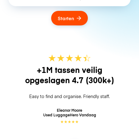
Starten
★
★
★
★
☆
★
+1M tassen veilig
opgeslagen
4.7
(300k+)
Easy to find and organise. Friendly staff.
Eleanor Moore
Used LuggageHero
Vandaag
★
★
★
★
★