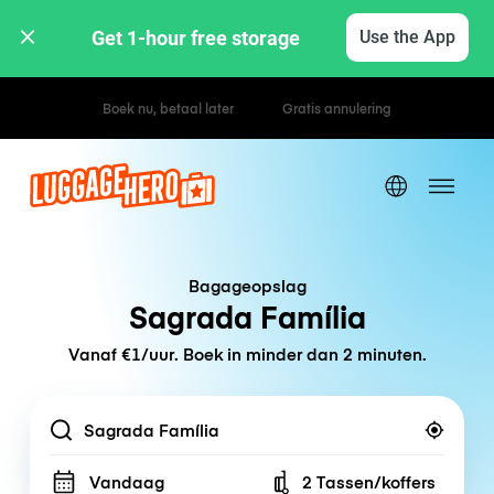
Get 1-hour free storage 
Use the App
Uur- / dagtarieven
Bagageopslag
Sagrada Família
Vanaf €1/uur. Boek in minder dan 2 minuten.
Location
Vandaag
2 Tassen/koffers
Number of bags