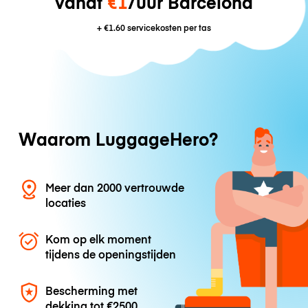
vanaf
€1
/uur Barcelona
+
€1.60
servicekosten per tas
Waarom LuggageHero?
Meer dan 2000 vertrouwde
locaties
Kom op elk moment
tijdens de openingstijden
Bescherming met
dekking tot
€2500