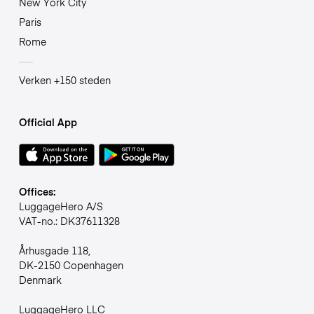
New York City
Paris
Rome
Verken +150 steden
Official App
Offices:
LuggageHero A/S
VAT-no.: DK37611328
Århusgade 118,
DK-2150 Copenhagen
Denmark
LuggageHero LLC