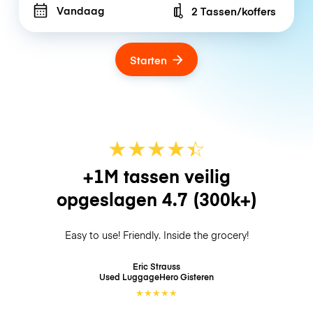
Vandaag
2 Tassen/koffers
Number of bags
Starten
★
★
★
★
☆
★
+1M tassen veilig
opgeslagen
4.7
(300k+)
Easy to use! Friendly. Inside the grocery!
Eric Strauss
Used LuggageHero
Gisteren
★
★
★
★
★