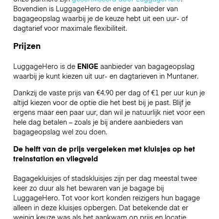
Bovendien is LuggageHero de enige aanbieder van
bagageopslag waarbij je de keuze hebt uit een uur- of
dagtarief voor maximale flexibiliteit.
Prijzen
LuggageHero is de
ENIGE
aanbieder van bagageopslag
waarbij je kunt kiezen uit uur- en dagtarieven in Muntaner.
Dankzij de vaste prijs van €4.90 per dag of €1 per uur kun je
altijd kiezen voor de optie die het best bij je past. Blijf je
ergens maar een paar uur, dan wil je natuurlijk niet voor een
hele dag betalen – zoals je bij andere aanbieders van
bagageopslag wel zou doen.
De helft van de prijs vergeleken met kluisjes op het
treinstation en vliegveld
Bagagekluisjes of stadskluisjes zijn per dag meestal twee
keer zo duur als het bewaren van je bagage bij
LuggageHero. Tot voor kort konden reizigers hun bagage
alleen in deze kluisjes opbergen. Dat betekende dat er
weinig keuze was als het aankwam op prijs en locatie.