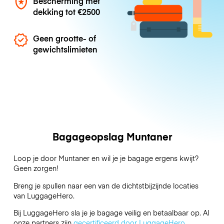
Bescherming met
dekking tot
€2500
Geen grootte- of
gewichtslimieten
Bagageopslag Muntaner
Loop je door Muntaner en wil je je bagage ergens kwijt?
Geen zorgen!
Breng je spullen naar een van de dichtstbijzijnde locaties
van
LuggageHero
.
Bij LuggageHero sla je je bagage veilig en betaalbaar op. Al
onze partners zijn
gecertificeerd door LuggageHero
.